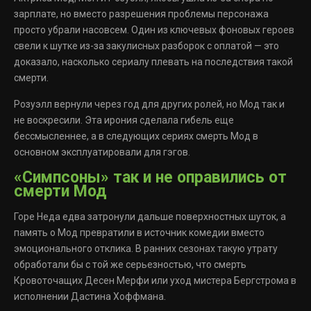
зарплате, но вместо разрешения проблемы персонажа
просто убрали насовсем. Один из ключевых фоновых героев
свели к шутке из-за закулисных разборок с оплатой — это
доказало, насколько сериалу плевать на последствия такой
смерти.
Розуэлл вернули через год для других ролей, но Мод так и
не воскресили. Эта ирония сделала гибель еще
бессмысленнее, а в следующих сериях смерть Мод в
основном эксплуатировали для гэгов.
«Симпсоны» так и не оправились от
смерти Мод
Горе Неда едва затронули дальше поверхностных шуток, а
память о Мод превратили в источник комедии вместо
эмоционального отклика. В ранних сезонах такую утрату
обработали бы с той же серьезностью, что смерть
Кровоточащих Десен Мерфи или уход мистера Бергстрома в
исполнении Дастина Хоффмана.