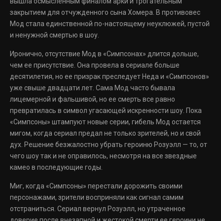
вышла осмысленным финалом арки и трогательным
закрытием для отчужденного сына Хомера. В противовес
Мод стала единственной по-настоящему неуклюжей, пустой
и ненужной смертью в шоу.
Иронично, отсутствие Мод в «Симпсонах» длится дольше,
чем ее присутствие. Она провела в сериале больше
десятилетия, но ее призрак преследует Неда и «Симпсонов»
уже свыше двадцати лет. Сама Мод часто бывала
лицемерной и фальшивой, но ее смерть все равно
превратилась в символ угасающей искренности шоу. Пока
«Симпсоны» штампуют новые серии, гибель Мод остается
мигом, когда сериал предал не только зрителей, но и свой
дух. Решение безжалостно убрать героиню Розуэлл — то, от
чего шоу так и не оправилось, несмотря на все звездные
камео в последующие годы.
Миг, когда «Симпсоны» перестали дорожить своими
персонажами, зрители восприняли как сигнал самим
отстраниться. Сериал вернул Розуэлл, но утраченное
доверие после внезапной и жестокой смерти ее героини не