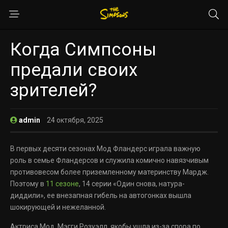
Когда Симпсоны
предали своих
зрителей?
admin
24 октября, 2025
В первых десяти сезонах Мод Фландерс играла важную
роль в семье Фландерсов и служила комично навязчивым
противовесом более приземленному материнству Мардж.
Поэтому в
11 сезоне
, 14 серии «Один снова, натура-
диддили», ее внезапная гибель на автогонках вышла
шокирующей и нежеланной.
Актриса Мод, Мэгги Розуэлл, якобы ушла из-за спора по