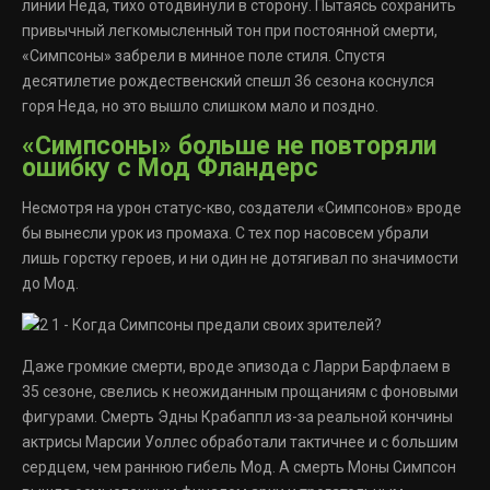
линии Неда, тихо отодвинули в сторону. Пытаясь сохранить
привычный легкомысленный тон при постоянной смерти,
«Симпсоны» забрели в минное поле стиля. Спустя
десятилетие рождественский спешл 36 сезона коснулся
горя Неда, но это вышло слишком мало и поздно.
«Симпсоны» больше не повторяли
ошибку с Мод Фландерс
Несмотря на урон статус-кво, создатели «Симпсонов» вроде
бы вынесли урок из промаха. С тех пор насовсем убрали
лишь горстку героев, и ни один не дотягивал по значимости
до Мод.
Даже громкие смерти, вроде эпизода с Ларри Барфлаем в
35 сезоне, свелись к неожиданным прощаниям с фоновыми
фигурами. Смерть Эдны Крабаппл из-за реальной кончины
актрисы Марсии Уоллес обработали тактичнее и с большим
сердцем, чем раннюю гибель Мод. А смерть Моны Симпсон