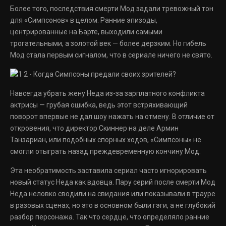
Более того, последствия смерти Мод задали тревожный тон
для «Симпсонов» в целом. Ранние эпизоды,
центрированные на Барте, выходили самыми
трогательными, а золотой век — более дерзким. Но гибель
Мод стала первым сигналом, что в сериале ничего не свято.
Навсегда убрать жену Неда из-за зарплатного конфликта
актрисы — грубая ошибка, ведь этот встряхивающий
поворот впервые не дал шоу нажать на отмену. В отличие от
откровения, что директор Скиннер на деле Армин
Танзариан, или подобных спорных ходов, «Симпсоны» не
смогли отыграть назад преждевременную кончину Мод.
Эта необратимость заставила сериал часто игнорировать
новый статус Неда как вдовца. Пару серий после смерти Мод
Неда неловко сводили на свидания или показывали в трауре
в разовых сценах, но это в основном были гэги, а не глубокий
разбор персонажа. Так что сердце, что определяло ранние