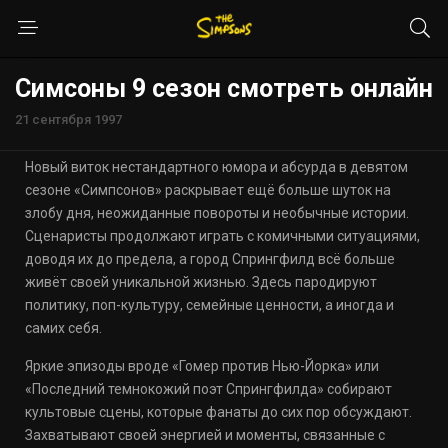
Симсоны 9 сезон смотреть онлайн
21 сентября 1997
Новый виток нестандартного юмора и абсурда в девятом
сезоне «Симпсонов» раскрывает ещё больше шуток на
злобу дня, неожиданные повороты и необычные истории.
Сценаристы продолжают играть с комичными ситуациями,
доводя их до предела, а город Спрингфилд всё больше
живёт своей уникальной жизнью. Здесь пародируют
политику, поп-культуру, семейные ценности, а иногда и
самих себя.
Яркие эпизоды вроде «Гомер против Нью-Йорка» или
«Последний темнокожий поэт Спрингфилда» собирают
культовые сцены, которые фанаты до сих пор обсуждают.
Захватывают своей энергией и моменты, связанные с