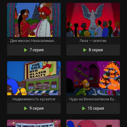
Две миссис Нахасапимапитилон
Лиза — скептик
7 серия
8 серия
Недвижимость кусается
Чудо на Вечнозелёном Бульваре
9 серия
10 серия