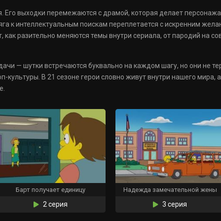
я. Его выходки перемежаются с драмой, которая делает персонаж
 тяга к интеллектуальным поискам переплетается с искренним жела
, как разительно меняются темы внутри сериала, от пародий на с
дачи — шутки встречаются буквально на каждом шагу, но они не те
оп-культуры. В 21 сезоне герои словно живут внутри нашего мира,
е.
Барт получает единицу
Надежда замечательной жены
2 серия
3 серия