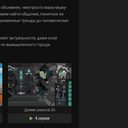
а объемнее, чем просто мальчишку-
нием найти общение, понятное ее
овременные тренды до человеческих
ряют актуальности, даже если
 а не вымышленного города
Домик ужасов 20
4 серия