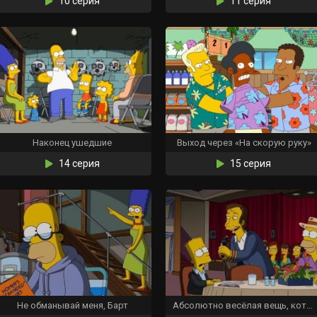
10 серия
11 серия
Наконец ушедшие
Выход через «На скорую руку»
14 серия
15 серия
Не обманывай меня, Барт
Абсолютно весёлая вещь, которую Барт больше никогда не сделает