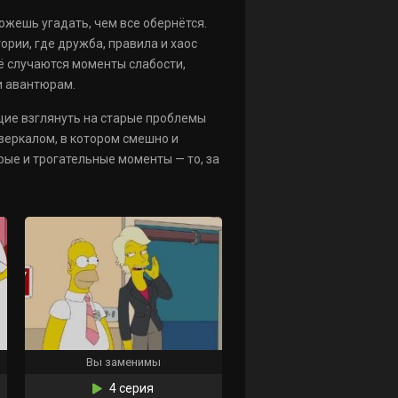
жешь угадать, чем все обернётся.
ории, где дружба, правила и хаос
её случаются моменты слабости,
и авантюрам.
щие взглянуть на старые проблемы
 зеркалом, в котором смешно и
ые и трогательные моменты — то, за
Вы заменимы
4 серия