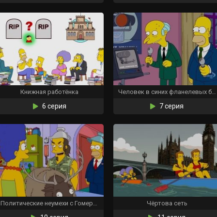
Книжная работёнка
Человек в синих фланелевых брюках
6 серия
7 серия
Политические неумехи с Гомером Симпсоном
Чёртова сеть