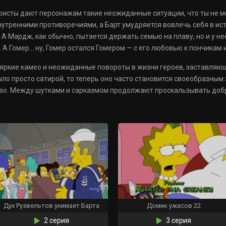
ристы дают персонажам такие неожиданные ситуации, что ты не мо
внутренними противоречиями, а Барт умудряется вовлечь себя в ист
А Мардж, как обычно, пытается держать семью на плаву, но и у н
 А Гомер… ну, Гомер остался Гомером — с его любовью к пончикам 
 яркие камео и неожиданные повороты в жизни героев, заставляю
ло просто сатирой, то теперь оно часто становится своеобразным
во. Между шутками и сарказмом продолжают проскальзывать добр
Дух Рузвельтов унимает Барта
Домик ужасов 22
2 серия
3 серия