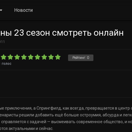
Новости
ны 23 сезон смотреть онлайн
011
Рейтинг:
0
1
голос
ные приключения, а Спрингфилд, как всегда, превращается в цент
ценаристы решили добавить ещё больше остроумия, абсурда и лег
 справляется с задачей — высмеивать современное общество, и н
ются актуальными и сейчас.