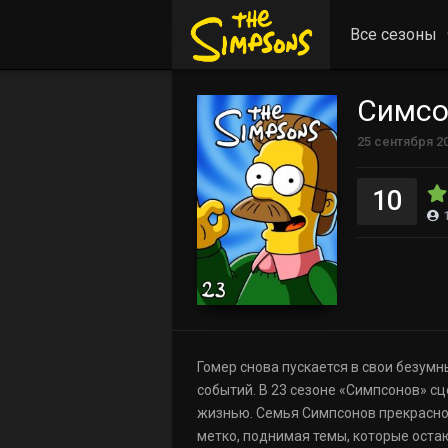
Все сезоны
Симсо
25 сентября 2
10
Гомер снова пускается в свои безум
событий. В 23 сезоне «Симпсонов» с
жизнью. Семья Симпсонов прекрасно
метко, поднимая темы, которые оста