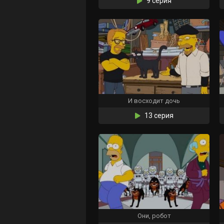
9 серия
И восходит дочь
13 серия
Они, робот