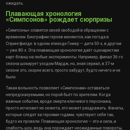
ожидать.
Плавающая хронология
«Симпсонов» рождает сюрпризы
«Симпсоны» славятся своей свободой в обращении с
временем. Биографии героев меняются, как погода в
Спрингфилде: в одном эпизоде Гомер — дитя 50-х, в другом
— уже 80-х. Эта плавающая хронология даёт сценаристам
карт-бланш на любые эксперименты. Например, финал 36-го
сезона шокирует уходом Мардж, но, зная сериал, в 37-м
сезоне это, скорее всего, просто забудут, будто ничего и не
было.
Такая вольность позволяет «Симпсонам» оставаться
непредсказуемыми, но порой бьёт по зрителям. Когда
важные события, вроде смерти ключевого персонажа,
просто исчезают из сюжета, это может раздражать. Фанаты,
которые следят за героями годами, чувствуют себя так,
будто их провели. Плавающая хронология — это и сила, и
слабость шоу, ведь она порождает неожиданные повороты,