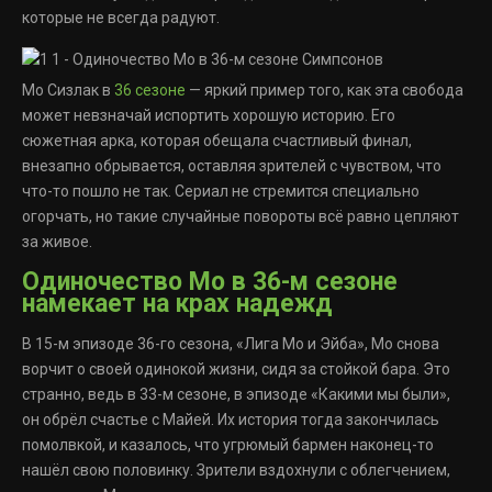
которые не всегда радуют.
Мо Сизлак в
36 сезоне
— яркий пример того, как эта свобода
может невзначай испортить хорошую историю. Его
сюжетная арка, которая обещала счастливый финал,
внезапно обрывается, оставляя зрителей с чувством, что
что-то пошло не так. Сериал не стремится специально
огорчать, но такие случайные повороты всё равно цепляют
за живое.
Одиночество Мо в 36-м сезоне
намекает на крах надежд
В 15-м эпизоде 36-го сезона, «Лига Мо и Эйба», Мо снова
ворчит о своей одинокой жизни, сидя за стойкой бара. Это
странно, ведь в 33-м сезоне, в эпизоде «Какими мы были»,
он обрёл счастье с Майей. Их история тогда закончилась
помолвкой, и казалось, что угрюмый бармен наконец-то
нашёл свою половинку. Зрители вздохнули с облегчением,