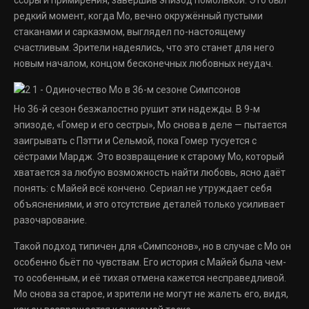
ссоры и примирения, завершив эпизод помолвкой. Это был
редкий момент, когда Мо, вечно окружённый пустыми
стаканами и сарказмом, выглядел по-настоящему
счастливым. Зрители надеялись, что это станет для него
новым началом, концом бесконечных любовных неудач.
Но 36-й сезон безжалостно рушит эти надежды. В 9-м
эпизоде, «Гомер и его сестры», Мо снова в деле — пытается
заигрывать с Пэтти и Сельмой, пока Гомер тусуется с
сёстрами Мардж. Это возвращение к старому Мо, который
хватается за любую возможность найти любовь, ясно даёт
понять: с Майей всё кончено. Сериал не утруждает себя
объяснениями, и это отсутствие деталей только усиливает
разочарование.
Такой подход типичен для «Симпсонов», но в случае с Мо он
особенно бьёт по чувствам. Его история с Майей была чем-
то особенным, и её тихая отмена кажется несправедливой.
Мо снова за старое, и зрители не могут не жалеть его, видя,