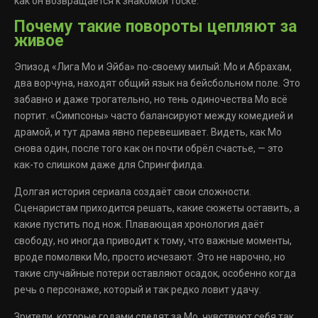
как он возвращается к знакомой тоске.
Почему такие повороты цепляют за
живое
Эпизод «Лига Мо и Эйба» по-своему милый: Мо и Абрахам,
два ворчуна, находят общий язык на бейсбольном поле. Это
забавно и даже трогательно, но тень одиночества Мо всё
портит. «Симпсоны» часто балансируют между комедией и
драмой, и тут драма явно перевешивает. Видеть, как Мо
снова один, после того как он почти обрёл счастье, — это
как-то слишком даже для Спрингфилда.
Долгая история сериала создаёт свои сложности.
Сценаристам приходится решать, какие сюжеты оставить, а
какие пустить под нож. Плавающая хронология даёт
свободу, но иногда приводит к тому, что важные моменты,
вроде помолвки Мо, просто исчезают. Это не нарочно, но
такие случайные потери оставляют осадок, особенно когда
речь о персонаже, который и так редко ловит удачу.
Зрители, которые годами следят за Мо, чувствуют себя так,