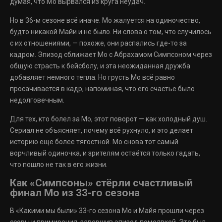
думая, что Мо вырвался из круга неудач.
Но в 36-м сезоне всё иначе. Мо жалуется на одиночество,
будто никакой Майи и не было. Ни слова о том, что случилось
с их отношениями, — похоже, они распались где-то за
кадром. Эпизод сближает Мо с Абрахамом Симпсоном через
общую страсть к бейсболу, и эта неожиданная дружба
добавляет немного тепла. Но грусть Мо всё равно
просачивается в кадр, напоминая, что его счастье было
недолговечным.
Для тех, кто болел за Мо, этот поворот — как холодный душ.
Сериал не объясняет, почему всё рухнуло, и это делает
историю ещё более тягостной. Мо снова тот самый
ворчливый одиночка, и зрителям остаётся только гадать,
что пошло не так в его жизни.
Как «Симпсоны» стёрли счастливый
финал Мо из 33-го сезона
В «Какими мы были» 33-го сезона Мо и Майя прошли через