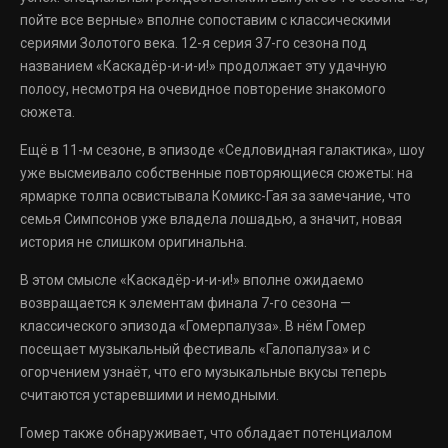
пойте все верные» вполне сопоставим с классическими
сериями Золотого века. 12-я серия 37-го сезона под
названием «Каскадёр-и-и-и!» продолжает эту удачную
полосу, несмотря на очевидное повторение знакомого
сюжета.
Ещё в 11-м сезоне, в эпизоде «Седловидная галактика», шоу
уже высмеивало собственные повторяющиеся сюжеты: на
ярмарке толпа освистывала Комикс-Гая за замечание, что
семья Симпсонов уже владела лошадью, а значит, новая
история не слишком оригинальна.
В этом смысле «Каскадёр-и-и-и!» вполне ожидаемо
возвращается к элементам финала 7-го сезона —
классического эпизода «Гомерпалуза». В нём Гомер
посещает музыкальный фестиваль «Галопалуза» и с
огорчением узнаёт, что его музыкальные вкусы теперь
считаются устаревшими и немодными.
Гомер также обнаруживает, что обладает потенциалом