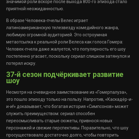
значимой роли вскоре после выхода 800-го эпизода стало
приятной неожиданностью.
В образе Человека-пчелы Велес играет
латиноамериканскую телезвезду комедийного жанра,
любимую огромной аудиторией. Это остроумная
метаотсылка к реальной роли Велеса как голоса Гомера:
Человек-пчела даже жалуется, что популярность его шоу
постепенно угасает, поскольку сериал слишком затянулся и
потерял искру.
37-й сезон подчёркивает развитие
шоу
Несмотря на очевидное заимствование из «Гомерпалуза»,
это пошло эпизоду только на пользу. Напротив, «Каскадёр-и-
и-и!» доказывает, что богатая история «Симпсонов» может
служить преимуществом: сериал способен
переосмысливать старые сюжеты, привнося новых
персонажей и свежие перспективы. Поразительно, что шоу
просуществовало достаточно долго, чтобы повторить