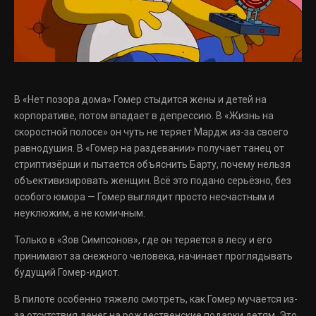
В «Нет позора дома» Гомер стыдится жены и детей на
корпоративе, потом впадает в депрессию. В «Жизнь на
скоростной полосе» он чуть не теряет Мардж из-за своего
равнодушия. В «Гомер на раздевании» получает танец от
стриптизёрши и пытается объяснить Барту, почему нельзя
объективизировать женщин. Всё это подано серьёзно, без
особого юмора — Гомер выглядит просто несчастным и
неуклюжим, а не комичным.
Только в «Зов Симпсонов», где он теряется в лесу и его
принимают за снежного человека, начинает проглядывать
будущий Гомер-идиот.
В пилоте особенно тяжело смотреть, как Гомер мучается из-
за отсутствия денег на рождественские подарки детям. Это