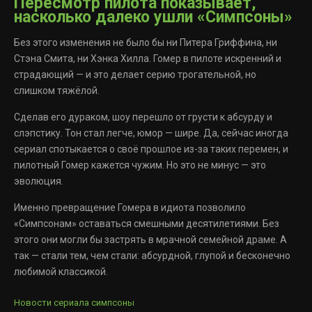
Пересмотр пилота показывает,
насколько далеко ушли «Симпсоны»
Без этого изменения не было бы ни Питера Гриффина, ни
Стэна Смита, ни Хэнка Хилла. Гомер в пилоте искренний и
страдающий — и это делает серию трогательной, но
слишком тяжёлой.
Сделав его дураком, шоу перешло от грусти к абсурду и
слэпстику. Тон стал легче, юмор — шире. Да, сейчас иногда
сериал спотыкается о своё прошлое из-за таких перемен, и
пилотный Гомер кажется чужим. Но это не минус — это
эволюция.
Именно превращение Гомера в идиота позволило
«Симпсонам» оставаться смешными десятилетиями. Без
этого они могли бы застрять в мрачной семейной драме. А
так — стали тем, чем стали: абсурдной, глупой и бесконечно
любимой классикой.
Новости сериала симпсоны