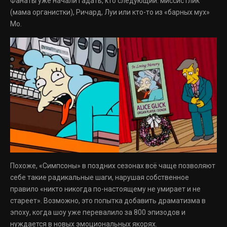
Фанаты уже начали гадать, кто следующий: миссис Глик
(мама органистки), Ричард, Луи или кто-то из «барных мух»
Мо.
Похоже, «Симпсоны» в поздних сезонах всё чаще позволяют
себе такие радикальные шаги, нарушая собственное
правило «никто никогда по-настоящему не умирает и не
стареет». Возможно, это попытка добавить драматизма в
эпоху, когда шоу уже перевалило за 800 эпизодов и
нуждается в новых эмоциональных якорях.