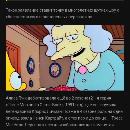
Такое заявление ставит точку в многолетних шутках шоу о
«бессмертных» второстепенных персонажах.
Алиса Глик дебютировала ещё во 2 сезоне (21-я серия
«Three Men and a Comic Book», 1991 год), где её озвучила
легендарная Клорис Личман. Позже в 4 сезоне роль на один
эпизод взяла Нэнси Картрайт, а с тех пор и до конца — Тресс
МакНилл. Персонаж всегда изображался как замкнутая,