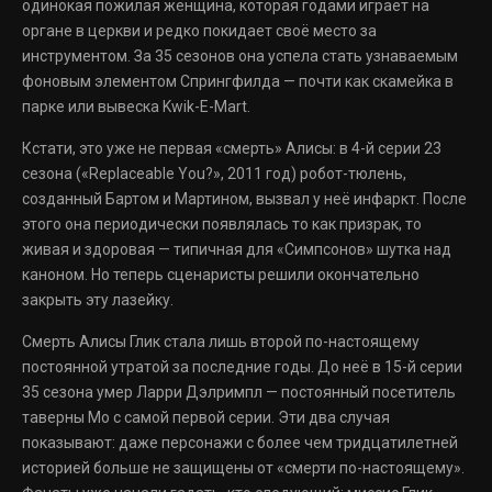
одинокая пожилая женщина, которая годами играет на
органе в церкви и редко покидает своё место за
инструментом. За 35 сезонов она успела стать узнаваемым
фоновым элементом Спрингфилда — почти как скамейка в
парке или вывеска Kwik-E-Mart.
Кстати, это уже не первая «смерть» Алисы: в 4-й серии 23
сезона («Replaceable You?», 2011 год) робот-тюлень,
созданный Бартом и Мартином, вызвал у неё инфаркт. После
этого она периодически появлялась то как призрак, то
живая и здоровая — типичная для «Симпсонов» шутка над
каноном. Но теперь сценаристы решили окончательно
закрыть эту лазейку.
Смерть Алисы Глик стала лишь второй по-настоящему
постоянной утратой за последние годы. До неё в 15-й серии
35 сезона умер Ларри Дэлримпл — постоянный посетитель
таверны Мо с самой первой серии. Эти два случая
показывают: даже персонажи с более чем тридцатилетней
историей больше не защищены от «смерти по-настоящему».