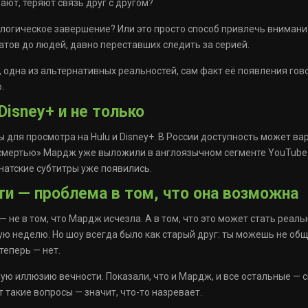
ают, теряют связь друг с другом?
 логическое завершение? Или это просто способ привлечь вниман
атов до людей, давно переставших следить за серией.
одна из альтернативных реальностей, сам факт её появления гово
.
Disney+ и не только
 для просмотра на Hulu и Disney+. В России доступность может ва
«смертью» Мардж уже выложили в англоязычном сегменте YouTube
анатские субтитры уже появились.
ти — проблема в том, что она возможна
 не в том, что Мардж исчезла. А в том, что это может стать реаль
ю неделю. Но шоу всегда было как старый друг: ты можешь не общ
теперь — нет.
 иллюзию вечности. Показали, что и Мардж, и все остальные — сме
 такие вопросы — значит, что-то назревает.