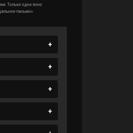
ки. Только одно ясно:
щальное письмо».
алеки друг от друга.
ызывает тревогу у
го, будет жива.
 без Мардж.