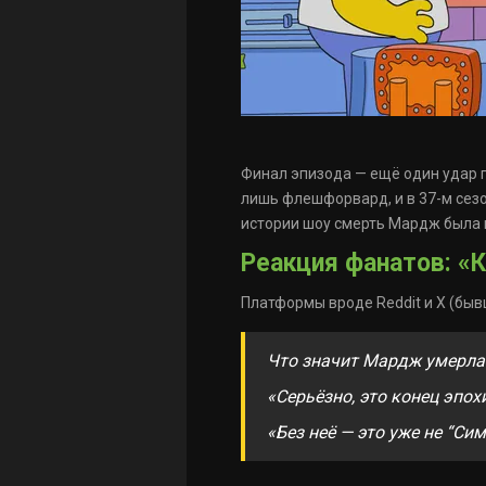
Финал эпизода — ещё один удар п
лишь флешфорвард, и в 37-м сезо
истории шоу смерть Мардж была п
Реакция фанатов: «
Платформы вроде Reddit и X (быв
Что значит Мардж умерла
«Серьёзно, это конец эпох
«Без неё — это уже не “Си