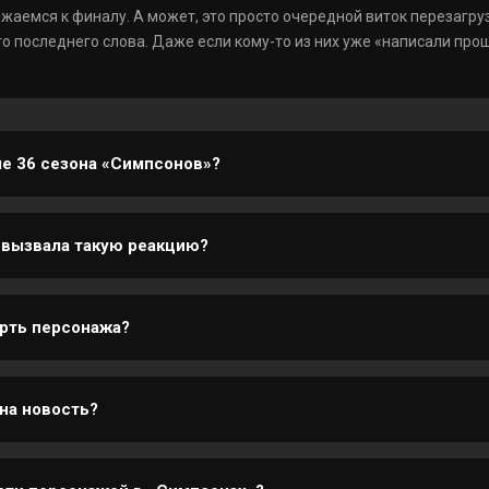
аемся к финалу. А может, это просто очередной виток перезагруз
о последнего слова. Даже если кому-то из них уже «написали про
ле 36 сезона «Симпсонов»?
ущее, где Мардж Симпсон умерла, а её дети — взрослые и д
вызвала такую реакцию?
орь семьи, её отсутствие нарушает привычный баланс и в
ерть персонажа?
вард — прогноз будущего, а в 37 сезоне Мардж, скорее все
на новость?
ьшинство в шоке и задаются вопросом, как будет дальше