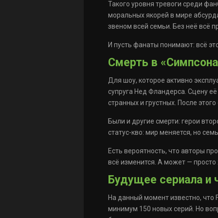
Такого уровня тревоги среди фан
моральных якорей в мире абсурда
звеном всей семьи. Без неё всё п
И пусть фанаты понимают: всё э
Смерть в «Симпсона
Для шоу, которое активно эксплу
супруга Нед Фландерса. Сцену её 
странных и грустных. После этог
Были и другие смерти: герои втор
статус-кво: мир меняется, но семь
Есть вероятность, что авторы пр
всё изменится. А может — просто
Будущее сериала и 
На данный момент известно, что 
минимум 150 новых серий. Но воп