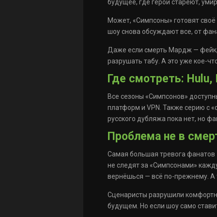
будущее, где герои стареют, умир
Может, «Симпсоны» готовят своё
шоу снова обсуждают все, от фан
Даже если смерть Мардж — фейк, 
разрушать табу. А это уже кое-что
Где смотреть: Hulu, 
Все сезоны «Симпсонов» доступны
платформ и VPN. Также серию с 
русского дубляжа пока нет, но ф
Проблема не в смер
Самая большая тревога фанатов —
не следят за «Симпсонами» кажду
вернёшься — всё по-прежнему. А 
Сценаристы разрушили комфортную
будущем. Но если шоу само ставит