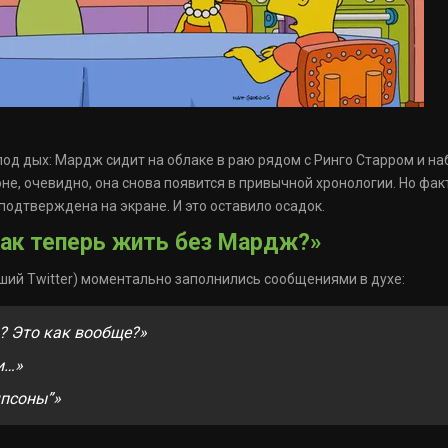
од дых: Мардж сидит на облаке в раю рядом с Ринго Старром и наб
не, очевидно, она снова появится в привычной хронологии. Но фак
одтверждена на экране. И это оставило осадок.
Как теперь жить без Мардж?»
ший Twitter) моментально заполнились сообщениями в духе:
? Это как вообще?»
и…»
мпсоны”»