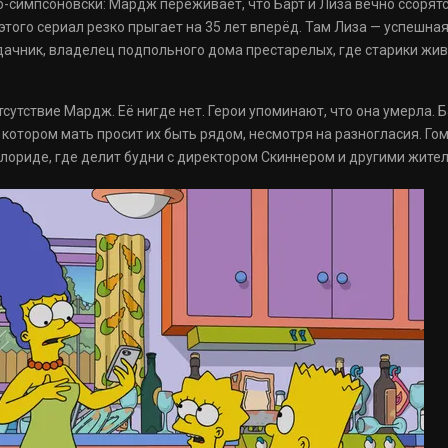
-симпсоновски: Мардж переживает, что Барт и Лиза вечно ссорятся
этого сериал резко прыгает на 35 лет вперёд. Там Лиза — успешная
дачник, владелец подпольного дома престарелых, где старики живу
сутствие Мардж. Её нигде нет. Герои упоминают, что она умерла. Б
в котором мать просит их быть рядом, несмотря на разногласия. Го
Флориде, где делит будни с директором Скиннером и другими жите