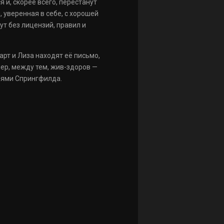
 и, скорее всего, перестанут
, уверенная в себе, с хорошей
т без лицензий, правил и
арт и Лиза находят её письмо,
мер, между тем, жив-здоров —
лями Спрингфилда.