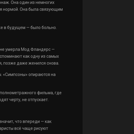
онаж. Она один из немногих
тся нормой. Она была связующим
е в будущем — было больно.
зоне умерла Мод Фландерс —
 вспоминают как одну из самых
я, позже даже женился снова.
ры. «Симпсоны» опираются на
, полнометражного фильма, где
ят черту, не отпускает.
начит, что впереди — как
наристы всё чаще рисуют