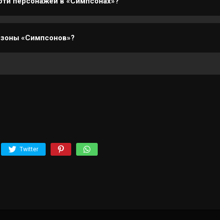
рти персонажей в «Симпсонах»?
зоне умерла Мод Фландерс, что повлияло на развитие её му
езоны «Симпсонов»?
а Hulu и Disney+, в России — через официальные сервисы
Twitter