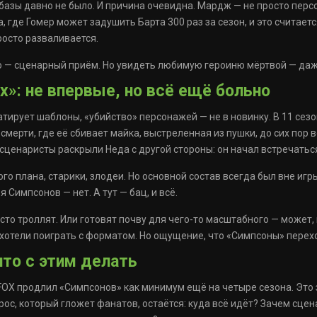
базы давно не было. И причина очевидна. Мардж — не просто перс
, где Гомер может задушить Барта 300 раз за сезон, и это считае
росто разваливается.
то — сценарный приём. Но увидеть любимую героиню мёртвой — даж
х»: не впервые, но всё ещё больно
атирует шаблоны, «убийство» персонажей — не в новинку. В 11 се
смерти, где её сбивает майка, выстреленная из пушки, до сих пор
о сценаристы раскрыли Неда с другой стороны: он начал встречатьс
ого плана, старики, злодеи. Но основной состав всегда был вне иг
я Симпсонов — нет. А тут — бац, и всё.
осто троллят. Или готовят почву для чего-то масштабного — может
 хотели поиграть с форматом. Но ощущение, что «Симпсоны» переход
что с этим делать
FOX продлил «Симпсонов» как минимум ещё на четыре сезона. Это з
рос, который гложет фанатов, остаётся: куда всё идёт? Зачем сце