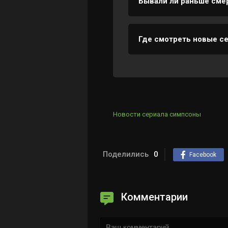
Бывали ли раньше сме
Да, например, в 11 се
Где смотреть новые с
Все сезоны доступны н
Новости сериала симпсоны
Поделились
0
Facebook
Комментарии