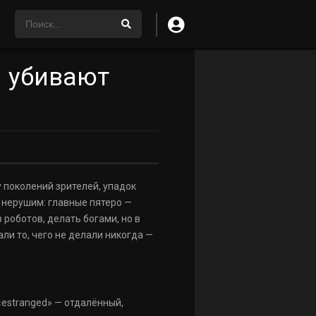
и убивают
у поколений зрителей, упадок
я нерушим: главные пятеро —
 роботов, делать богами, но в
ли то, чего не делали никогда —
 «estranged» — отдалённый,