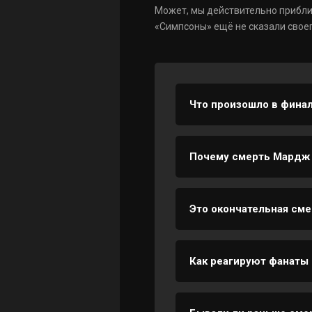
Может, мы действительно приближ
«Симпсоны» ещё не сказали своег
Что произошло в фина
В финале показали буд
Почему смерть Мардж 
Мардж — моральный як
фанатов.
Это окончательная см
Пока нет. Это флешфор
Как реагируют фанаты 
Мнения разные, но бол