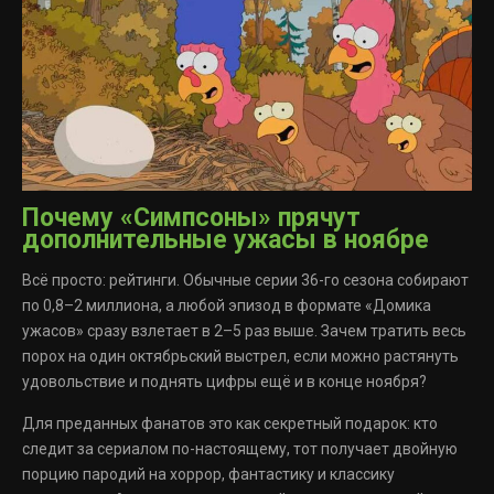
Почему «Симпсоны» прячут
дополнительные ужасы в ноябре
Всё просто: рейтинги. Обычные серии 36-го сезона собирают
по 0,8–2 миллиона, а любой эпизод в формате «Домика
ужасов» сразу взлетает в 2–5 раз выше. Зачем тратить весь
порох на один октябрьский выстрел, если можно растянуть
удовольствие и поднять цифры ещё и в конце ноября?
Для преданных фанатов это как секретный подарок: кто
следит за сериалом по-настоящему, тот получает двойную
порцию пародий на хоррор, фантастику и классику