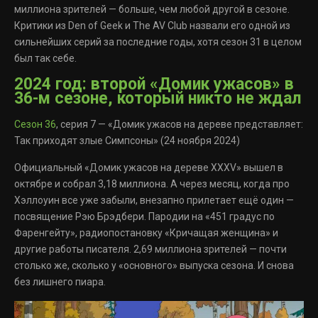
миллиона зрителей — больше, чем любой другой в сезоне.
Критики из Den of Geek и The AV Club назвали его одной из
сильнейших серий за последние годы, хотя сезон 31 в целом
был так себе.
2024 год: второй «Домик ужасов» в
36-м сезоне, который никто не ждал
Сезон 36
, серия 7 — «Домик ужасов на дереве представляет:
Так приходят злые Симпсоны» (24 ноября 2024)
Официальный «Домик ужасов на дереве XXXV» вышел в
октябре и собрал 3,18 миллиона. А через месяц, когда про
Хэллоуин все уже забыли, внезапно прилетает ещё один —
посвящение Рэю Брэдбери. Пародии на «451 градус по
Фаренгейту», радиопостановку «Кричащая женщина» и
другие работы писателя. 2,69 миллиона зрителей — почти
столько же, сколько у «основного» выпуска сезона. И снова
без лишнего пиара.