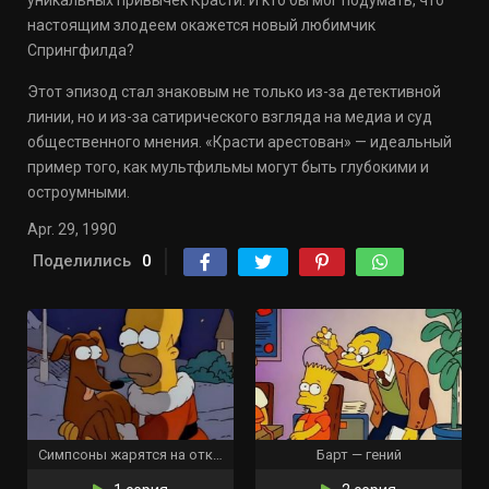
уникальных привычек Красти. И кто бы мог подумать, что
настоящим злодеем окажется новый любимчик
Спрингфилда?
Этот эпизод стал знаковым не только из-за детективной
линии, но и из-за сатирического взгляда на медиа и суд
общественного мнения. «Красти арестован» — идеальный
пример того, как мультфильмы могут быть глубокими и
остроумными.
Apr. 29, 1990
Поделились
0
Симпсоны жарятся на открытом огне
Барт — гений