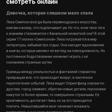
смотреть онлайн
Девочка, которая слишком мало спала
Лиза Симпсон всегда была неравнодушна к искусству,
книгам и всему, что подпитывает ум. Но что, если твоя тяга
к знаниям сталкивается с банальной нехваткой сна? В этой
серии 17 сезона «Симпсонов» Лиза погружается в мир
литературы, забывая про отдых. Она находит вдохновение
в книгах, которые меняют её взгляд на повседневность. Но
постоянное бодрствование начинает играть с её
сознанием странные шутки.
Границы между реальностью и фантазией стираются,
превращая всё, что происходит вокруг, в хаотичное
переплетение событий. Лиза видит Спрингфилд совсем по-
другому: город оживает, обретая новые детали, персонажи
кажутся то более яркими, то совершенно странными. Её
креативность достигает пика, но за это приходится
платить. Невыспавшийся мозг начинает искажать