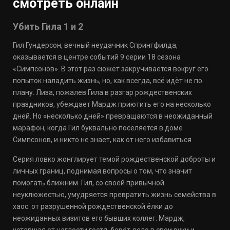
смотреть онлайн
Убить Гила 1 и 2
Гил Гундерсон, вечный неудачник Спрингфилда,
оказывается в центре событий 9 серии 18 сезона
«Симпсонов». В этот раз сюжет закручивается вокруг его
попыток наладить жизнь, но, как всегда, всё идёт не по
плану. Лиза, пожалев Гила в разгар рождественских
праздников, убеждает Мардж приютить его на несколько
дней. Но «несколько дней» превращаются в неожиданный
марафон, когда Гил буквально поселяется в доме
Симпсонов, и никто не знает, как от него избавиться.
Серия ловко жонглирует темой рождественской доброты и
личных границ, поднимая вопросы о том, что значит
помогать ближним. Гил, со своей привычной
неуклюжестью, умудряется превратить жизнь семейства в
хаос: от разрушенной рождественской ёлки до
неожиданных визитов его бывших коллег. Мардж,