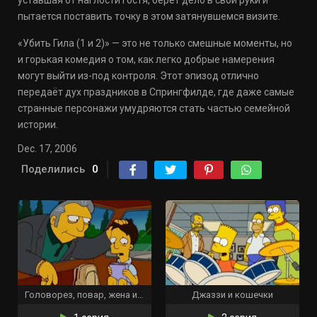
уставшая от наглости гостя, берёт дело в свои руки и
пытается поставить точку в этом затянувшемся визите.
«Убить Гила (1 и 2)» — это не только смешные моменты, но
и горькая комедия о том, как легко добрые намерения
могут выйти из-под контроля. Этот эпизод отлично
передаёт дух праздников в Спрингфилде, где даже самые
странные персонажи умудряются стать частью семейной
истории.
Dec. 17, 2006
Поделились
0
Головорез, повар, жена и её Гомер
Джаззи и кошечки