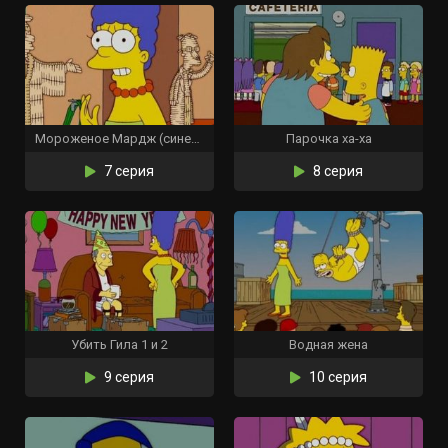
Мороженое Мардж (синеволосое)
Парочка ха-ха
7 серия
8 серия
Убить Гила 1 и 2
Водная жена
9 серия
10 серия