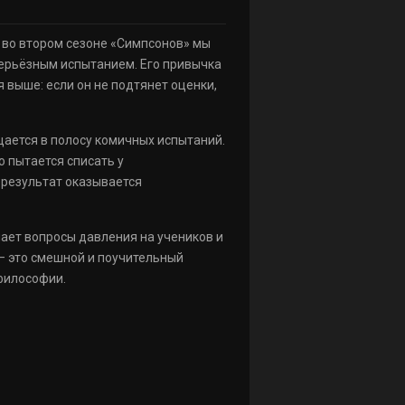
» во втором сезоне «Симпсонов» мы
серьёзным испытанием. Его привычка
я выше: если он не подтянет оценки,
ащается в полосу комичных испытаний.
о пытается списать у
 результат оказывается
ает вопросы давления на учеников и
» – это смешной и поучительный
философии.