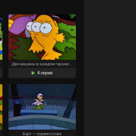
Две машины в каждом гараже и три глаза у каждой рыбы
4 серия
Барт — сорвиголова