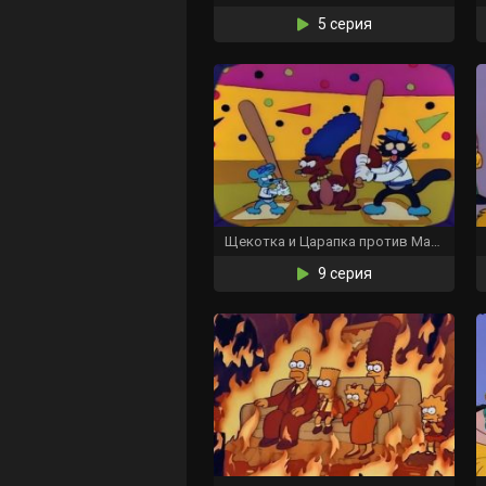
5 серия
Щекотка и Царапка против Мардж
9 серия