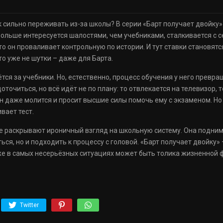
к сильно переживать из-за школы? В серии «Барт получает двойку
 больше интересуется шалостями, чем учебниками, сталкивается с 
то он проваливает контрольную по истории. И тут ставки становятс
это уже не шутки – даже для Барта.
тся за учебники. Но, естественно, процесс обучения у него превр
очиться, но всё идёт не по плану: то отвлекается на телевизор, т
он даже молится и просит высшие силы помочь ему с экзаменом. Но
вает тест.
е раскрывают ироничный взгляд на школьную систему. Она подним
ться, но и подходить к процессу с головой. «Барт получает двойку
же в самых несерьёзных ситуациях может быть толика жизненной 
Twitter