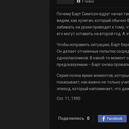
1
голос
Почему Барт Симпсон вдруг начал та
видим, как хулиган, который обычно
забивать на уроки приводит к тому, ч
его могут оставить на второй год. А 
Чтобы исправить ситуацию, Барт берё
Он делает отчаянные попытки сосредот
одноклассников. В какой-то момент 
предсказуемым – Барт снова провали
Серия полна ярких моментов, которы
показывает, как важно не только учи
эпизод, который напоминает, что да
Oct. 11, 1990
Поделились
0
Facebook