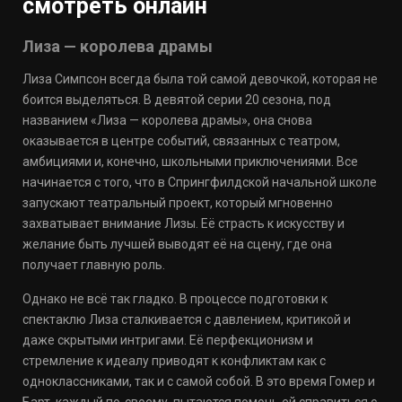
смотреть онлайн
Лиза — королева драмы
Лиза Симпсон всегда была той самой девочкой, которая не
боится выделяться. В девятой серии 20 сезона, под
названием «Лиза — королева драмы», она снова
оказывается в центре событий, связанных с театром,
амбициями и, конечно, школьными приключениями. Все
начинается с того, что в Спрингфилдской начальной школе
запускают театральный проект, который мгновенно
захватывает внимание Лизы. Её страсть к искусству и
желание быть лучшей выводят её на сцену, где она
получает главную роль.
Однако не всё так гладко. В процессе подготовки к
спектаклю Лиза сталкивается с давлением, критикой и
даже скрытыми интригами. Её перфекционизм и
стремление к идеалу приводят к конфликтам как с
одноклассниками, так и с самой собой. В это время Гомер и