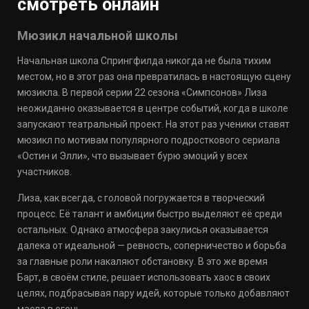
смотреть онлайн
Мюзикл начальной школы
Начальная школа Спрингфилда никогда не была тихим
местом, но в этот раз она превратилась в настоящую сцену
мюзикла. В первой серии 22 сезона «Симпсонов» Лиза
неожиданно оказывается в центре событий, когда в школе
запускают театральный проект. На этот раз ученики ставят
мюзикл по мотивам популярного подросткового сериала
«Остин и Элли», что вызывает бурю эмоций у всех
участников.
Лиза, как всегда, с головой погружается в творческий
процесс. Её талант и амбиции быстро выделяют её среди
остальных. Однако атмосфера закулисья оказывается
далека от идеальной — ревность, соперничество и борьба
за главные роли накаляют обстановку. В это же время
Барт, в своём стиле, решает использовать хаос в своих
целях, подбрасывая пару идей, которые только добавляют