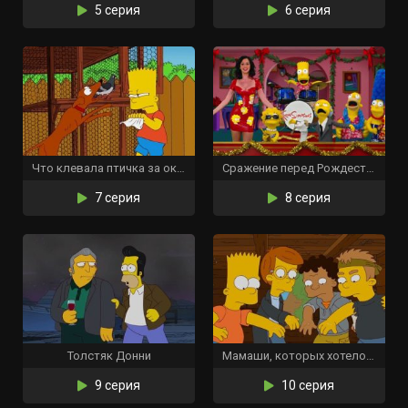
5 серия
6 серия
Что клевала птичка за окном?
Сражение перед Рождеством
7 серия
8 серия
Толстяк Донни
Мамаши, которых хотелось бы забыть
9 серия
10 серия