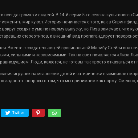
о всегда громко и с идеей. В 14-й серии 5-го сезона культового «С
 изменить мир кукол. История начинается с того, как в Спрингфил
вокруг сходят с ума по новому выпуску, но Лиза замечает, что кукл
устаревших стереотипов, а внешний вид пропагандирует поверхнос
рится. Вместе с создательницей оригинальной Малибу Стейси она на
ыми, сильными и независимыми. Так на свет появляется «Лиза Ль
равнодушием. Люди, кажется, не готовы так просто отказаться от 
ияния игрушек на мышление детей и сатирически высмеивает мар
о задавать вопросы о том, что мы принимаем как норму. Смешно, 
Twitter