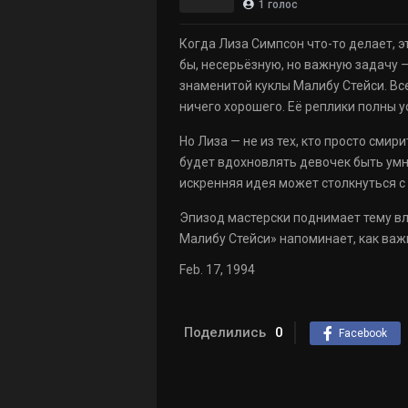
1
голос
Когда Лиза Симпсон что-то делает, эт
бы, несерьёзную, но важную задачу —
знаменитой куклы Малибу Стейси. Все 
ничего хорошего. Её реплики полны 
Но Лиза — не из тех, кто просто сми
будет вдохновлять девочек быть умн
искренняя идея может столкнуться с 
Эпизод мастерски поднимает тему вл
Малибу Стейси» напоминает, как важн
Feb. 17, 1994
Поделились
0
Facebook