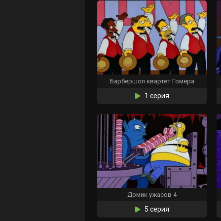
Барбершоп квартет Гомера
1 серия
Домик ужасов 4
5 серия