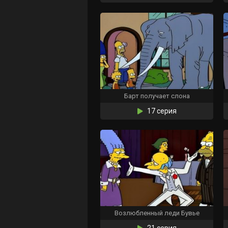
Барт получает слона
17 серия
Возлюбленный леди Бувье
21 серия