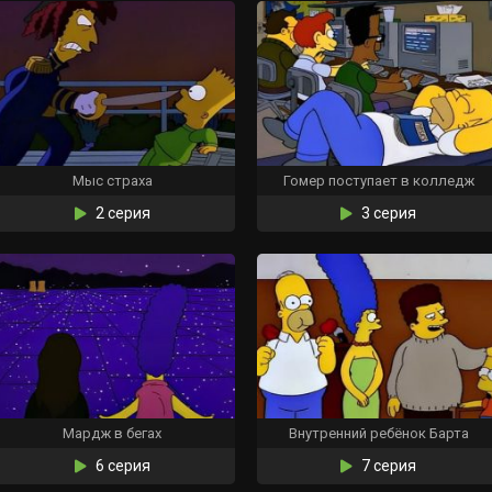
Мыс страха
Гомер поступает в колледж
2 серия
3 серия
Мардж в бегах
Внутренний ребёнок Барта
6 серия
7 серия