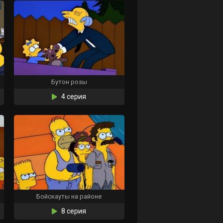
Бутон розы
4 серия
Бойскауты на районе
8 серия