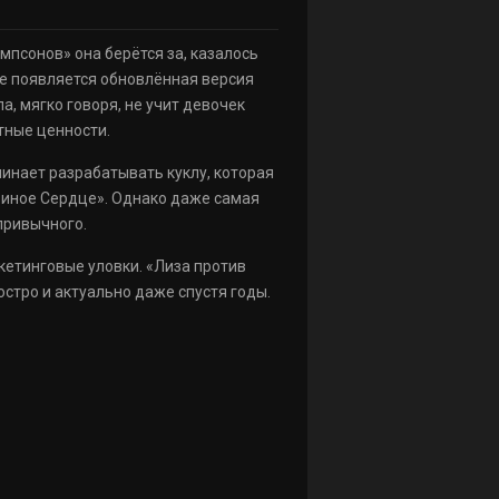
импсонов» она берётся за, казалось
де появляется обновлённая версия
а, мягко говоря, не учит девочек
тные ценности.
чинает разрабатывать куклу, которая
виное Сердце». Однако даже самая
привычного.
кетинговые уловки. «Лиза против
остро и актуально даже спустя годы.