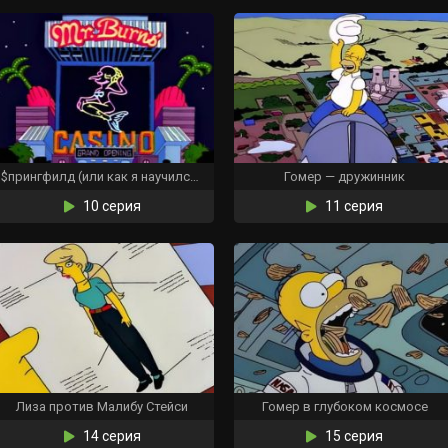
$прингфилд (или как я научился не беспокоиться и любить легальные азартные игры)
Гомер — дружинник
10 серия
11 серия
Лиза против Малибу Стейси
Гомер в глубоком космосе
14 серия
15 серия