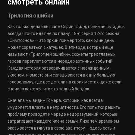
смотреть онлайн
Трилогия ошибки
Как только делаешь шаг в Спрингфилд, понимаешь: здесь
всегда что-то идет не по плану. 18-я серия 12-го сезона
«Симпсонов» — это яркий пример того, как один день
может сорваться с катушек. В эпизоде, который еще
называют «Трилогией ошибки», сюжеты трех главных
героев переплетаются в череде хаотичных событий.
Каждая история разворачивается с неожиданным
уклоном, и вместе они складываются в одну большую
головоломку, где все детали на своих местах, даже если
сначала кажется, что это полный бардак.
Сначала мы видим Гомера, который, как всегда,
умудряется влезть в неприятности. Его попытки решить
проблему приводят к череде недоразумений, которые
затрагивают каждого члена семьи. Лиза тем временем
оказывается втянута в свою авантюру — здесь есть и