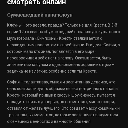
смотреть онлайн
Сумасшедший папа-клоун
Клоуны – это весело, правда? Только не для Крести. В 3-й
серии 12-го сезона «Сумасшедший папа-клоун» культового
мультсериала «Симпсоны» Крести сталкивается с
неожиданным поворотом в своей жизни. Его дочь София, о
которой мало кто знал, появляется в его мире,
переворачивая всё с ног на голову. Оказывается, быть
знаменитым клоуном и одновременно хорошим отцом –
задачка не из лёгких, особенно если ты Крести.
София – талантливая, умная и воспитанная девочка, что
явно контрастирует с образом её эксцентричного папаши.
Крести, который привык к хаосу и шоу-бизнесу, пытается
наладить связь с дочерью, но его методы, мягко говоря,
оставляют желать лучшего. Это создаёт массу комичных и
трогательных моментов, которые заставляют задуматься
о семейных ценностях и важности общения.