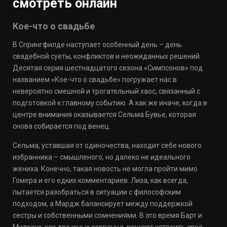
смотреть онлайн
Кое-что о свадьбе
В Спрингфилде наступает особенный день – день
свадебной суеты, конфликтов и неожиданных решений.
Десятая серия шестнадцатого сезона «Симпсонов» под
названием «Кое-что о свадьбе» погружает нас в
невероятно смешной и трогательный хаос, связанный с
подготовкой к главному событию. А как же иначе, когда в
центре внимания оказывается Сельма Бувье, которая
снова собирается под венец.
Сельма, уставшая от одиночества, находит себе нового
избранника – смышленого, но далеко не идеального
жениха. Конечно, такая новость не могла пройти мимо
Гомера и его едких комментариев. Лиза, как всегда,
пытается разобраться в ситуации с философским
подходом, а Мардж балансирует между поддержкой
сестры и собственными сомнениями. В это время Барт и