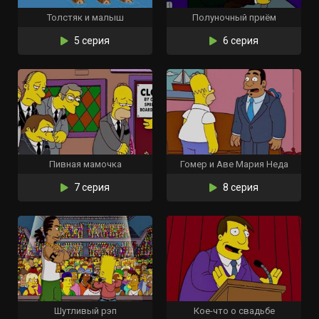
Толстяк и малыш
Полуночный приём
5 серия
6 серия
Пивная мамочка
Гомер и Аве Мария Неда
7 серия
8 серия
Шутливый рэп
Кое-что о свадьбе