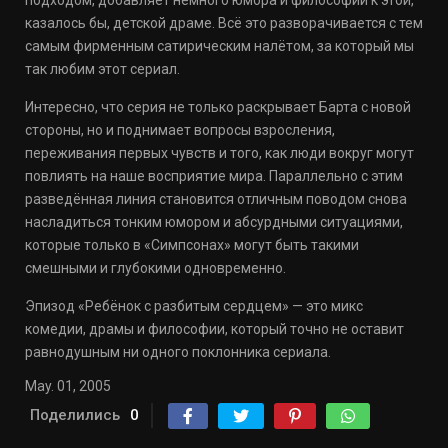
подходом, добавляет немного юмора и философии к этой,
казалось бы, детской драме. Всё это разворачивается с тем
самым фирменным сатирическим налётом, за который мы
так любим этот сериал.
Интересно, что серия не только раскрывает Барта с новой
стороны, но и поднимает вопросы взросления,
переживания первых чувств и того, как люди вокруг могут
повлиять на наше восприятие мира. Параллельно с этим
разведённая линия становится отличным поводом снова
насладиться тонким юмором и абсурдными ситуациями,
которые только в «Симпсонах» могут быть такими
смешными и глубокими одновременно.
Эпизод «Ребёнок с разбитым сердцем» — это микс
комедии, драмы и философии, который точно не оставит
равнодушным ни одного поклонника сериала.
May. 01, 2005
Поделились
0