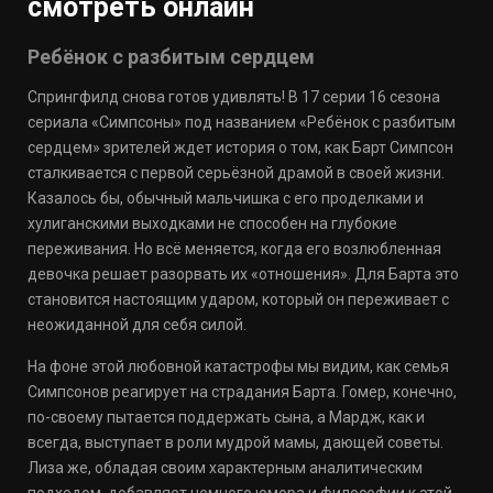
смотреть онлайн
Ребёнок с разбитым сердцем
Спрингфилд снова готов удивлять! В 17 серии 16 сезона
сериала «Симпсоны» под названием «Ребёнок с разбитым
сердцем» зрителей ждет история о том, как Барт Симпсон
сталкивается с первой серьёзной драмой в своей жизни.
Казалось бы, обычный мальчишка с его проделками и
хулиганскими выходками не способен на глубокие
переживания. Но всё меняется, когда его возлюбленная
девочка решает разорвать их «отношения». Для Барта это
становится настоящим ударом, который он переживает с
неожиданной для себя силой.
На фоне этой любовной катастрофы мы видим, как семья
Симпсонов реагирует на страдания Барта. Гомер, конечно,
по-своему пытается поддержать сына, а Мардж, как и
всегда, выступает в роли мудрой мамы, дающей советы.
Лиза же, обладая своим характерным аналитическим