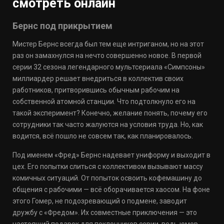
смотреть онлайн
Бернс под прикрытием
Мистер Бернс всегда был тем еще интриганом, но на этот
раз он замахнулся на нечто совершенно новое. В первой
серии 32 сезона легендарного мультсериала «Симпсоны»
миллиардер решает внедриться в коллектив своих
работников, притворившись обычным рабочим на
собственной атомной станции. Что подтолкнуло его на
такой эксперимент? Конечно, желание понять, почему его
сотрудники так часто жалуются на условия труда. Но, как
водится, всё пошло не совсем так, как планировалось.
Под именем «Фред» Бернс надевает униформу и выходит в
цех. Его попытки слиться с коллективом вызывают массу
комичных ситуаций. От попыток освоить кофемашину до
общения с рабочими — всё оборачивается хаосом. На фоне
этого Гомер, не подозревающий о подмене, заводит
дружбу с «Фредом». Их совместные приключения — это