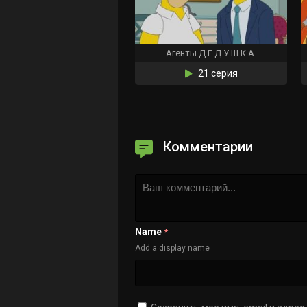
Агенты Д.Е.Д.У.Ш.К.А.
21 серия
Комментарии
Name
*
Add a display name