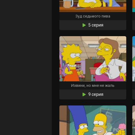
Зуд седьмого пива
5 серия
Извини, но мне не жаль
9 серия