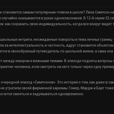
ик становится самым популярным чтивом в школе? Лиза Симпсон н
 случайно оказываются в руках одноклассников. В 12-й серии 32 
: как сохранить свою индивидуальность, когда все вокруг видят 
: школьные интриги, неожиданные повороты и тема личных границ 
ыла за интеллектуальность и честность, вдруг становится объекто
тся в своеобразный путеводитель по школьной жизни, а сама она 
рует между юмором и важными темами. В эпизоде подняты вопросы
приятие человека, если смотреть на него только через одну призму
о очередной эпизод «Симпсонов». Это история о том, как даже в с
и не утратили своей фирменной харизмы: Гомер, Мардж и Барт тож
хочется смеяться и задумываться одновременно.