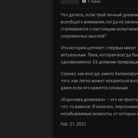
1
голос
Что делать, если твой личный дневн
всеобщего внимания, когда её записи
сталкивается с настоящим испытанием
сокровенных мыслей?
Эта история цепляет с первых минут
актуальным. Лиза, которая всегда б
одновременно. Её дневник превращае
Сериал, как всегда, умело баланси
того, как легко может исказиться вос
даже если это кажется сложным.
«Королева дневника» – это не прост
что-то важное. И конечно, персонаж
незабываемые моменты, от которых 
Feb. 21, 2021