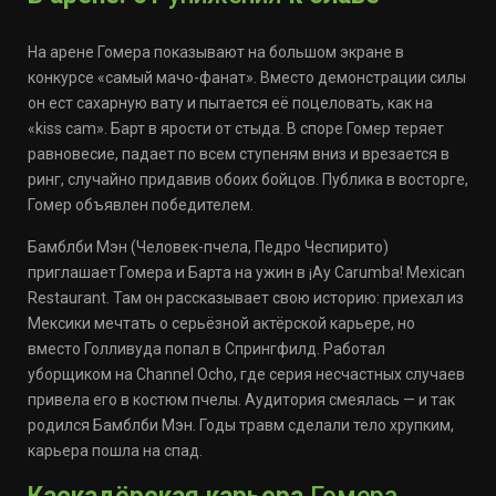
На арене Гомера показывают на большом экране в
конкурсе «самый мачо-фанат». Вместо демонстрации силы
он ест сахарную вату и пытается её поцеловать, как на
«kiss cam». Барт в ярости от стыда. В споре Гомер теряет
равновесие, падает по всем ступеням вниз и врезается в
ринг, случайно придавив обоих бойцов. Публика в восторге,
Гомер объявлен победителем.
Бамблби Мэн (Человек-пчела, Педро Чеспирито)
приглашает Гомера и Барта на ужин в ¡Ay Carumba! Mexican
Restaurant. Там он рассказывает свою историю: приехал из
Мексики мечтать о серьёзной актёрской карьере, но
вместо Голливуда попал в Спрингфилд. Работал
уборщиком на Channel Ocho, где серия несчастных случаев
привела его в костюм пчелы. Аудитория смеялась — и так
родился Бамблби Мэн. Годы травм сделали тело хрупким,
карьера пошла на спад.