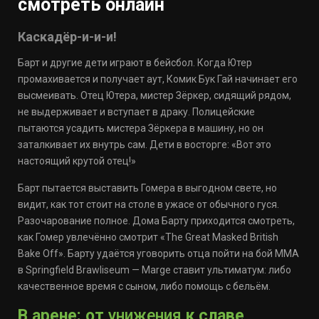
смотреть онлайн
Каскадёр-и-и-и!
Барт и другие дети играют в бейсбол. Когда Ютер
промахивается и получает аут, Комик Бук Гай начинает его
высмеивать. Отец Ютера, мистер Зёркер, сидящий рядом,
не выдерживает и вступает в драку. Полицейские
пытаются усадить мистера Зёркера в машину, но он
заталкивает их внутрь сам. Дети в восторге: «Вот это
настоящий крутой отец!»
Барт пытается выставить Гомера в выгодном свете, но
видит, как тот стоит на столе в ужасе от обычного гуся.
Разочарование полное. Дома Барту приходится смотреть,
как Гомер увлечённо смотрит «The Great Masked British
Bake Off». Барту удаётся уговорить отца пойти на бой ММА
в Springfield Brawliseum — Мarge ставит ультиматум: либо
качественное время с сыном, либо помощь с бельём.
В арене: от
унижения
к славе