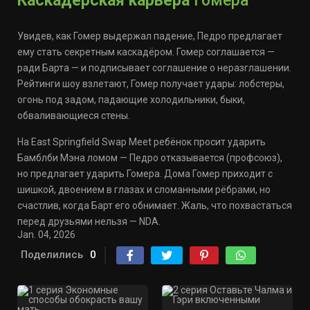
Каскадёрская карьера
Гомера
Увидев, как Гомер выдержал падение, Педро предлагает
ему стать секретным каскадёром. Гомер соглашается —
ради Барта — и подписывает соглашение о неразглашении.
Рейтинги шоу взлетают, Гомер получает удары: лобстеры,
огонь под задом, падающие холодильники, быки,
обваливающиеся стены.
На East Springfield Swap Meet ребёнок просит ударить
Бамблби Мэна ломом — Педро отказывается (профсоюз),
но предлагает ударить Гомера. Дома Гомер приходит с
шишкой, двоением в глазах и сломанными рёбрами, но
счастлив, когда Барт его обнимает. Жаль, что похвастаться
перед друзьями нельзя — NDA.
Jan. 04, 2026
Поделились
0