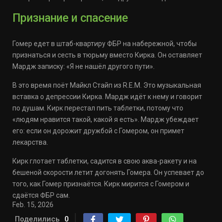
Признание и спасение
Гомер едет в штаб-квартиру ФБР на набережной, чтобы
признаться и сесть в тюрьму вместо Кирка. Он оставляет
Мардж записку: «Я не нашёл другого пути».
В это время поёт Майкл Стайп из R.E.M. Это музыкальная
вставка о депрессии Кирка. Мардж идёт к нему и говорит
по душам. Кирк перестал пить таблетки, потому что
«людям нравится такой, какой я есть». Мардж убеждает
его: если он дорожит дружбой с Гомером, он примет
лекарства.
Кирк глотает таблетки, садится в свою аква-ракету и на
бешеной скорости летит догонять Гомера. Он успевает до
того, как Гомер признаётся. Кирк мирится с Гомером и
сдаётся ФБР сам.
Feb. 15, 2026
Поделились
0