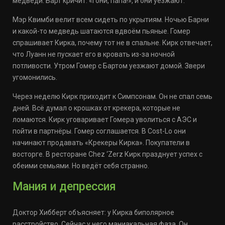
медведи. Барт кричит: «Гони, папа!», и они уезжают.
Мэр Квимби велит всем сидеть по укрытиям. Ночью Барни
и какой-то медведь шатаются вдвоём пьяные. Гомер
спрашивает Кирка, почему тот не в спальне. Кирк отвечает,
что Луанн не пускает его в кровать из-за ночной
потливости. Утром Гомер с Бартом уезжают домой. Звери
угомонились.
Через неделю Кирк приходит к Симпсонам. Он не спал семь
дней. Всё думал о крошках от крекера, которые не
ломаются. Кирк уговаривает Гомера уволиться с АЭС и
пойти в партнёры. Гомер соглашается. В Cost-Lo они
начинают продавать «Крекеры Кирка». Покупатели в
восторге. В ресторане Chez ‘Zerz Кирк празднует успех с
обеими семьями. Но ведёт себя странно.
Мания и депрессия
Доктор Хибберт объясняет: у Кирка биполярное
расстройство. Сейчас у него маниакальная фаза. Он