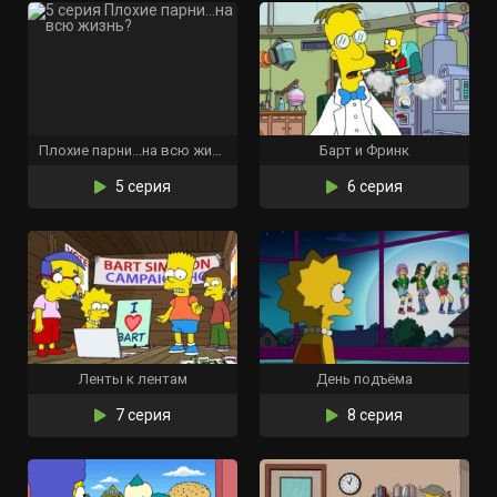
Плохие парни...на всю жизнь?
Барт и Фринк
5 серия
6 серия
Ленты к лентам
День подъёма
7 серия
8 серия