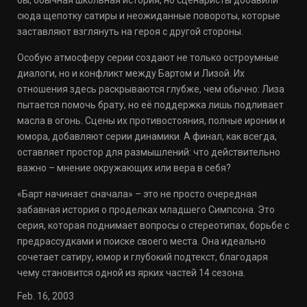
бы, обычная школьная история, но сценаристы добавили
сюда щепотку сатиры и неожиданные повороты, которые
заставляют взглянуть на героя с другой стороны.
Особую атмосферу серии создают не только остроумные
диалоги, но и конфликт между Бартом и Лизой. Их
отношения здесь раскрываются глубже, чем обычно: Лиза
пытается помочь брату, но её поддержка лишь подливает
масла в огонь. Сцены их противостояния, полные иронии и
юмора, добавляют серии динамики. А финал, как всегда,
оставляет простор для размышлений: что действительно
важно – мнение окружающих или вера в себя?
«Барт начинает сначала» – это не просто очередная
забавная история о проделках младшего Симпсона. Это
серия, которая поднимает вопросы о стереотипах, борьбе с
предрассудками и поиске своего места. Она идеально
сочетает сатиру, юмор и глубокий подтекст, благодаря
чему становится одной из ярких частей 14 сезона.
Feb. 16, 2003