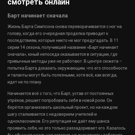
смотреть онлайн
Барт начинает сначала
Жизнь Барта Симпсона снова переворачивается с ног на
голову, когда его очередная проделка приводит к
последствиям, которые никто не мог предугадать. В 11
серии 14 сезона, получившей название «Барт начинает
сначала», юный непоседа оказывается в ситуации, где
привычные методы уже не работают. В центре сюжета –
попытка Барта доказать окружающим, что его способности
и таланты могут быть полезными, хотя всё, как всегда,
идет не по плану.
Начинается всё с того, что Барт, устав от постоянных
упрёков, решает попробовать себя в новой роли. Он
берётся организовать школьный проект, но на каждом
шагу сталкивается с недоверием учителей и
одноклассников. Его репутация не даёт ему шанса
проявить себя, но это только раззадоривает его. Казалось