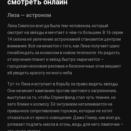
смотреть онлайн
Лиза — астроном
Лиза Симпсон всегда была тем человеком, который
смотрит на звёзды и мечтает о чём-то большем. В 16 серии
14 сезона её увлечение астрономией становится центром
внимания. Всё начинается с того, как Лиза получает шанс
понаблюдать за космосом в новом телескопе. Но радость
от изучения планет и звёзд быстро омрачается —
городская неоновая реклама и бесконечные огни мешают
ей увидеть красоту ночного неба.
Тут-то Лиза и вступает в борьбу за право видеть звёзды.
Она начинает кампанию против светового загрязнения,
выступая за то, чтобы Спрингфилд стал чуть темнее, но
зато ближе к космосу. Её энтузиазм наталкивается на
привычное сопротивление горожан, которые не хотят
отказаться от яркого освещения. Даже Гомер, как всегда,
успевает подлить масла в огонь, ведь для него лампочки —