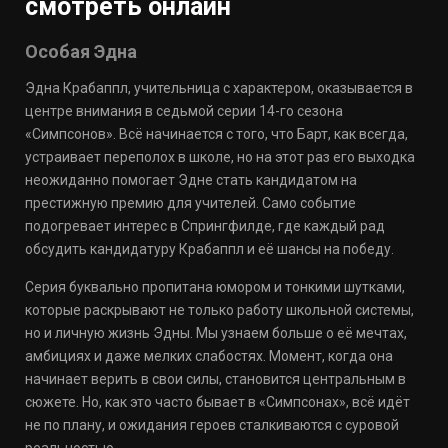
смотреть онлайн
Особая Эдна
Эдна Крабаппл, учительница с характером, оказывается в
центре внимания в седьмой серии 14-го сезона
«Симпсонов». Всё начинается с того, что Барт, как всегда,
устраивает переполох в школе, но на этот раз его выходка
неожиданно помогает Эдне стать кандидатом на
престижную премию для учителей. Само событие
подогревает интерес в Спрингфилде, где каждый рад
обсудить кандидатуру Крабаппл и её шансы на победу.
Серия буквально пропитана юмором и тонкими шутками,
которые раскрывают не только работу школьной системы,
но и личную жизнь Эдны. Мы узнаем больше о её мечтах,
амбициях и даже мелких слабостях. Момент, когда она
начинает верить в свои силы, становится центральным в
сюжете. Но, как это часто бывает в «Симпсонах», всё идёт
не по плану, и ожидания героев сталкиваются с суровой