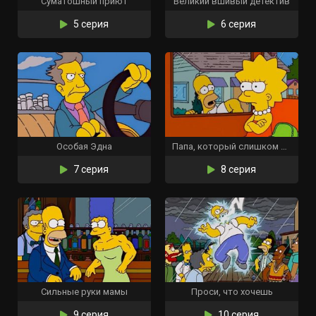
Суматошный приют
Великий вшивый детектив
5 серия
6 серия
Особая Эдна
Папа, который слишком мало знал
7 серия
8 серия
Сильные руки мамы
Проси, что хочешь
9 серия
10 серия