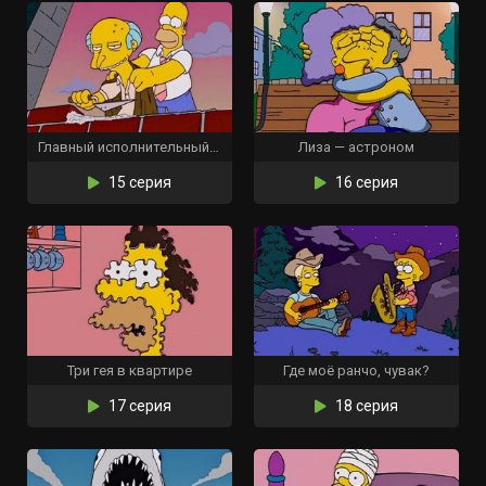
Главный исполнительный д’оуректор
Лиза — астроном
15 серия
16 серия
Три гея в квартире
Где моё ранчо, чувак?
17 серия
18 серия