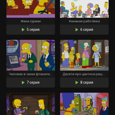
Жена-гурман
Книжная работёнка
5 серия
6 серия
Человек в синих фланелевых брюках
Десяти-про-центное решение
7 серия
8 серия