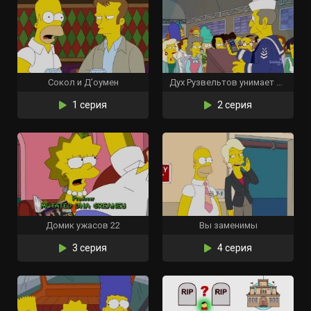
Сокол и Д’оумен
Дух Рузвельтов унимает Барта
1 серия
2 серия
Домик ужасов 22
Вы заменимы
3 серия
4 серия