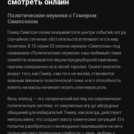
смотреть онлайн
Политические неумехи с Гомером
Симпсоном
Гомер Симпсон снова оказывается в центре событий, когда
случайное стечение обстоятельств втягивает его в мир
политики. В 10 серии 23 сезона сериала «Симпсоны» под
названием «Политические неумехи» наш любимый глава
семейств оказывается лицом предвыборной кампании,
причем совершенно не в своей тарелке. Сюжет вертится
вокруг того, как Гомер, сам того не желая, становится
важным звеном в политической гонке, и его способность
влиять на массы начинает играть ключевую роль.
Весь эпизод — это сатирический взгляд на современную
политическую систему: от закулисных игр до абсурдных
обещаний для избирателей. Гомер, как всегда, действует
импульсивно, что создает массу комических ситуаций. Его
попытки разобраться с неожиданно свалившейся на него
ролью мешают привычные слабости — лень, любовь к