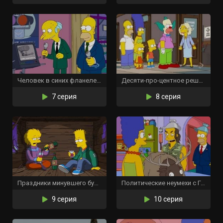
Человек в синих фланелевых брюках
Десяти-про-центное решение
7 серия
8 серия
Праздники минувшего будущего
Политические неумехи с Гомером Симпсоном
9 серия
10 серия