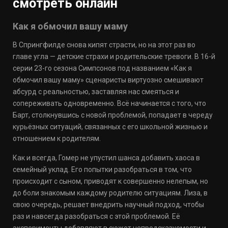
смотреть онлайн
Как я обмочил вашу маму
В Спрингфилде снова кипят страсти, но на этот раз во
главе угла — детские страхи и родительские тревоги. В 16-й
серии 23-го сезона Симпсонов под названием «Как я
обмочил вашу маму» сценаристы виртуозно смешивают
абсурд с реальностью, заставляя нас смеяться и
сопереживать одновременно. Всё начинается с того, что
Барт, столкнувшись с новой проблемой, попадает в череду
курьёзных ситуаций, связанных с его школьной жизнью и
отношением к родителям.
Как и всегда, Гомер не упустил шанса добавить хаоса в
семейный уклад. Его попытки разобраться в том, что
происходит с сыном, приводят к совершенно нелепым, но
до боли знакомым каждому родителю ситуациям. Лиза, в
свою очередь, решает внедрить научный подход, чтобы
раз и навсегда разобраться с этой проблемой. Её