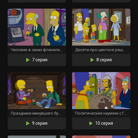
Человек в синих фланелевых брюках
Десяти-про-центное решение
7 серия
8 серия
Праздники минувшего будущего
Политические неумехи с Гомером Симпсоном
9 серия
10 серия