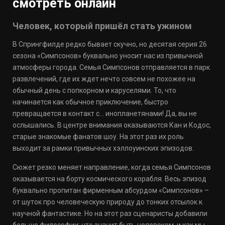
смотреть онлайн
Человек, который пришёл стать ужином
В Спрингфилде редко бывает скучно, но десятая серия 26
сезона «Симпсонов» буквально уносит нас из привычной
атмосферы города. Семья Симпсонов отправляется в парк
развлечений, где их ждет нечто совсем не похожее на
обычный день с попкорном и каруселями. То, что
начинается как обычное приключение, быстро
превращается в контакт с… инопланетянами! Да, вы не
ослышались. В центре внимания оказываются Кан и Кодос,
старые знакомые фанатов шоу. На этот раз их роль
выходит за рамки привычных хэллоуинских эпизодов.
Сюжет резко меняет направление, когда семья Симпсонов
оказывается на борту космического корабля. Весь эпизод
буквально пропитан фирменным абсурдом «Симпсонов» –
от шуток про человеческую природу до тонких отсылок к
научной фантастике. Но на этот раз сценаристы добавили