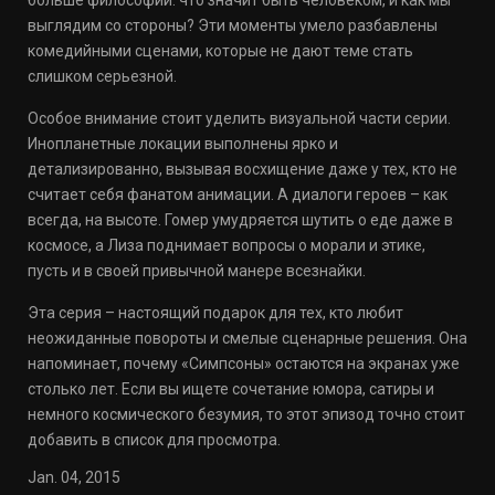
больше философии: что значит быть человеком, и как мы
выглядим со стороны? Эти моменты умело разбавлены
комедийными сценами, которые не дают теме стать
слишком серьезной.
Особое внимание стоит уделить визуальной части серии.
Инопланетные локации выполнены ярко и
детализированно, вызывая восхищение даже у тех, кто не
считает себя фанатом анимации. А диалоги героев – как
всегда, на высоте. Гомер умудряется шутить о еде даже в
космосе, а Лиза поднимает вопросы о морали и этике,
пусть и в своей привычной манере всезнайки.
Эта серия – настоящий подарок для тех, кто любит
неожиданные повороты и смелые сценарные решения. Она
напоминает, почему «Симпсоны» остаются на экранах уже
столько лет. Если вы ищете сочетание юмора, сатиры и
немного космического безумия, то этот эпизод точно стоит
добавить в список для просмотра.
Jan. 04, 2015