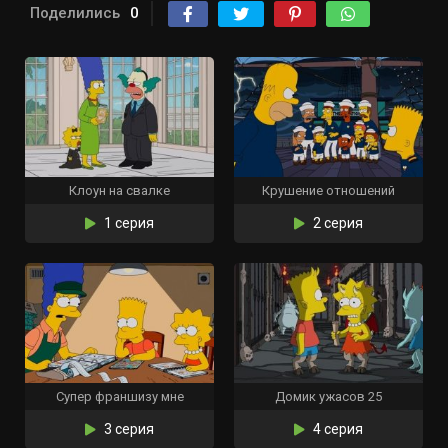
Поделились
0
Клоун на свалке
Крушение отношений
1 серия
2 серия
Супер франшизу мне
Домик ужасов 25
3 серия
4 серия