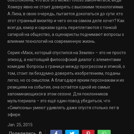
обеспокоена, что всё это может плохо закончиться, ведь
Хомеру явно не стоит доверять с высокими технологиями.
А Лиза, в свою очередь, пытается докопаться до сути: кто
этот странный визитёр и чего он на самом деле хочет? Как
всегда, юмор и сарказм здесь переплетаются с тонкой
сатирой на общество, а сценаристы поднимают вопросы о
влиянии технологий на современную жизнь.
Серия «Маск, который спустился на Землю» – это не просто
эпизод, а настоящий философский диалог с элементами
комедии. Вопросы о границе между прогрессом и этикой, о
том, стоит ли бездумно доверять изобретениям, поданы
легко, но со смыслом. А благодаря ярким персонажам и их
реакциям на события, она остаётся одной из самых
запоминающихся в этом сезоне. Для поклонников
мультсериала – это ещё один повод убедиться, что
«Симпсоны» умеют удивлять даже спустя столько лет в
эфире.
Jan. 25, 2015
Поделились
0