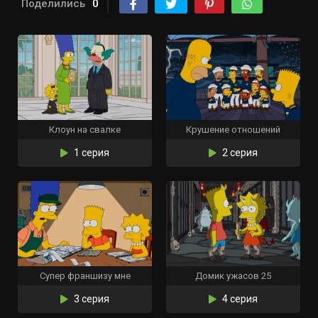
Поделились
0
Клоун на свалке
Крушение отношений
1 серия
2 серия
Супер франшизу мне
Домик ужасов 25
3 серия
4 серия