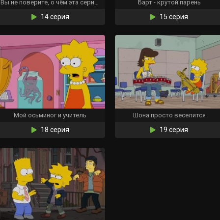
Вы не поверите, о чём эта серия. Третий акт вас шокирует
Барт - крутой парень
14 серия
15 серия
Мой осьминог и учитель
Шона просто веселится
18 серия
19 серия