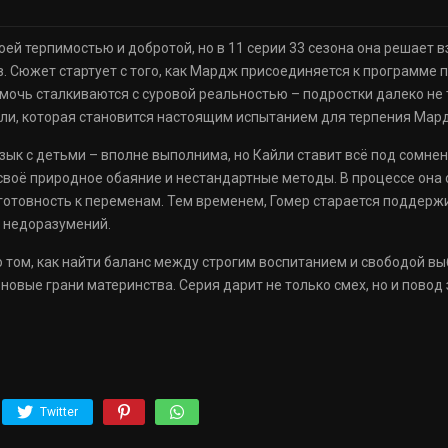
й терпимостью и добротой, но в 11 серии 33 сезона она решает в
. Сюжет стартует с того, как Мардж присоединяется к программе
мочь сталкиваются с суровой реальностью – подростки далеко не т
ли, которая становится настоящим испытанием для терпения Мар
язык с детьми – вполне выполнима, но Кайли ставит всё под сомне
своё природное обаяние и нестандартные методы. В процессе она
готовность к переменам. Тем временем, Гомер старается поддержив
х недоразумений.
том, как найти баланс между строгим воспитанием и свободой вы
 новые грани материнства. Серия дарит не только смех, но и повод
Twitter