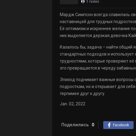
1
голос
Мардж Симпсон всегда славилась свое
наставницей для трудных подростков
Её оптимизм и искреннее желание по
них выделяется дерзкая девочка Кай
Казалось бы, задача – найти общий 
стандартных подходов и использует 
трудностями, которые проверяют её 
это превращается в череду забавны
Эпизод поднимает важные вопросы о 
подросткам, но и открывает для себя
терпимее друг к другу.
Jan. 02, 2022
Поделились
0
Facebook