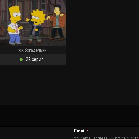
Рок богадельни
22 серия
Email
*
Your email address will not be publis