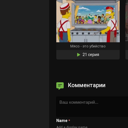
Мясо - это убийство
21 серия
Комментарии
Name
*
Add a display name