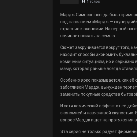
1
голос
Мардж Симпсон всегда была примерно
под названием «Мардж — скупердяйк
страстью к экономии. На первый взгл
начинает влиять на семью.
Сюжет закручивается вокруг того, к
находит способы экономить буквально
комичным ситуациям, но и серьёзно в
маму, которая раньше всегда ставил
Особенно ярко показывается, как её
заботливой Мардж, вынужден терпет
заменить покупные средства бытовой
И хотя комический эффект от её дей
экономией и навязчивой скупостью. 
вопрос Мардж ищет на протяжении вс
Эта серия не только радует фирменн