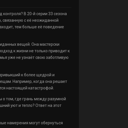
 контроля? В 20-й серии 33 сезона
, связанную с её неожиданной
заходит, тем больше её поведение
жиданных вещей. Она мастерски
подход к жизни не только приводит к
емья уже не узнаёт свою заботливую
 привыкший к более щедрой и
ещам. Например, когда она решает
тся настоящей катастрофой.
 о том, где грань между разумной
ний уют и тепло? Ответ на этот
брые намерения могут обернуться