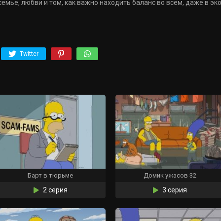
семье, любви и том, как важно находить баланс во всём, даже в эк
Twitter
Барт в тюрьме
Домик ужасов 32
2 серия
3 серия