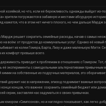
й хозяйкой, но что, если её бережливость однажды выйдет из-под
а» зрители погружаются в забавную и местами абсурдную историю
яд кажется, что в этом нет ничего плохого, но чем дальше Мардж 
ак Мардж решает сократить семейные расходы, начав с самых нео
 на всём: от продуктов до коммунальных услуг. Однако её новый 
ыбивает из колеи Гомера, Барта, Лизу и даже маленькую Мэгги. С
а их комфорт превыше всего.
 одержимость приводит к проблемам в отношениях с Гомером. Тот,
ь её эксперименты с самодельными альтернативами привычным в
 химии на собственные из подручных материалов, это оборачивае
ствий держит нас в напряжении, эпизод поднимает важные вопросы
В конце концов, что важнее: сохранить семейный бюджет или домаш
ей серии, заставляя нас задуматься о своих привычках.
ым юмором «Симпсонов», но и наглядно показывает, как легко до