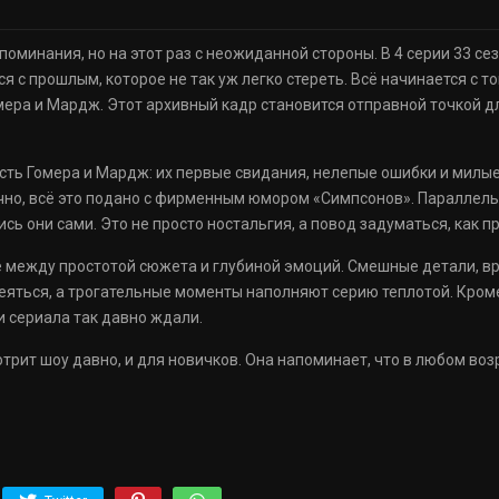
оминания, но на этот раз с неожиданной стороны. В 4 серии 33 се
 с прошлым, которое не так уж легко стереть. Всё начинается с то
ера и Мардж. Этот архивный кадр становится отправной точкой д
сть Гомера и Мардж: их первые свидания, нелепые ошибки и милы
ечно, всё это подано с фирменным юмором «Симпсонов». Параллельн
ись они сами. Это не просто ностальгия, а повод задуматься, как 
е между простотой сюжета и глубиной эмоций. Смешные детали, вр
еяться, а трогательные моменты наполняют серию теплотой. Кроме
и сериала так давно ждали.
мотрит шоу давно, и для новичков. Она напоминает, что в любом во