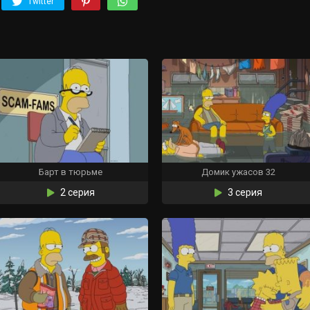
Twitter
Барт в тюрьме
Домик ужасов 32
2 серия
3 серия