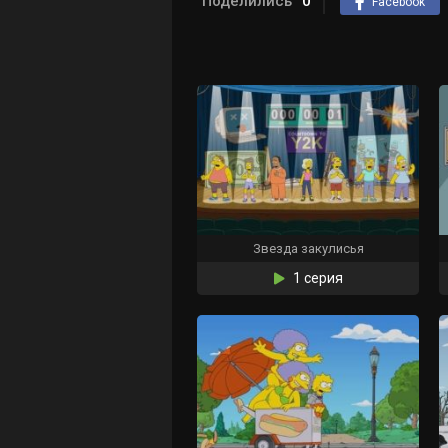
Поделились
0
Facebook
Звезда закулисья
1 серия