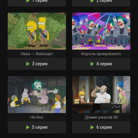
1 серия
2 серия
Лиза ― бойскаут
Король прекрасного
3 серия
4 серия
Не Оно
Домик ужасов 33
5 серия
6 серия