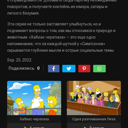
о справедливости. Добавьте сюда парочку неожиданных
поворотов, и получаете коктейль из юмора, сатиры и
легкого безумия.
Эта серия не только заставляет улыбнуться, но и
поднимает вопросы о том, как мы относимся к природе и
животным. «Хабеас черепаха» — это еще одно
напоминание, что за каждой шуткой у «Симпсонов»
скрываются глубокие мысли и острые социальные темы.
Sep. 25, 2022
Поделились
0
Хабеас черепаха
Одна разгневанная Лиза