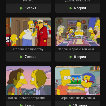
Не Оно
Домик ужасов 33
5 серия
6 серия
От пива к отцовству
Сводный брат с той же планеты
7 серия
8 серия
Когда Нельсон встретил Лизу
Игра сделана изменена
9 серия
10 серия