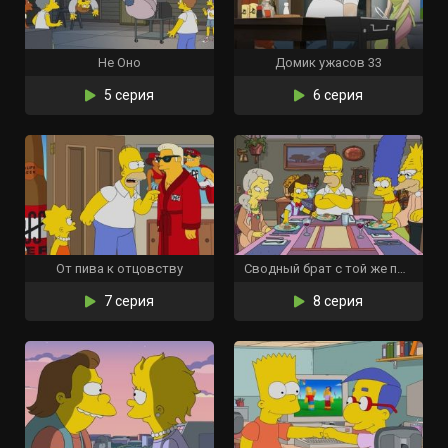
Не Оно
Домик ужасов 33
5 серия
6 серия
От пива к отцовству
Сводный брат с той же планеты
7 серия
8 серия