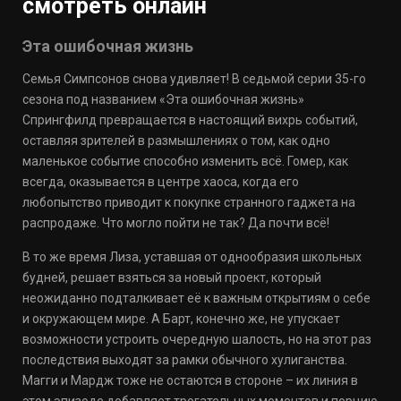
смотреть онлайн
Эта ошибочная жизнь
Семья Симпсонов снова удивляет! В седьмой серии 35-го
сезона под названием «Эта ошибочная жизнь»
Спрингфилд превращается в настоящий вихрь событий,
оставляя зрителей в размышлениях о том, как одно
маленькое событие способно изменить всё. Гомер, как
всегда, оказывается в центре хаоса, когда его
любопытство приводит к покупке странного гаджета на
распродаже. Что могло пойти не так? Да почти всё!
В то же время Лиза, уставшая от однообразия школьных
будней, решает взяться за новый проект, который
неожиданно подталкивает её к важным открытиям о себе
и окружающем мире. А Барт, конечно же, не упускает
возможности устроить очередную шалость, но на этот раз
последствия выходят за рамки обычного хулиганства.
Магги и Мардж тоже не остаются в стороне – их линия в