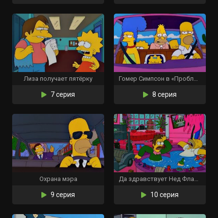
Лиза получает пятёрку
Гомер Симпсон в «Проблеме с почкой»
7 серия
8 серия
Охрана мэра
Да здравствует Нед Фландерс
9 серия
10 серия