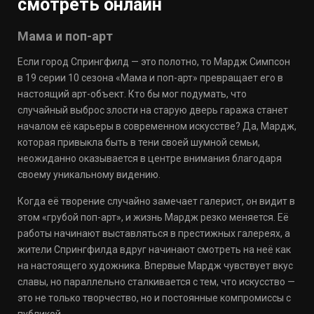
смотреть онлайн
Мама и поп-арт
Если город Спрингфилд — это полотно, то Мардж Симпсон
в 19 серии 10 сезона «Мама и поп-арт» превращает его в
настоящий арт-объект. Кто бы мог подумать, что
случайный выброс злости на старую дверь гаража станет
началом её карьеры в современном искусстве? Да, Мардж,
которая привыкла быть в тени своей шумной семьи,
неожиданно оказывается в центре внимания благодаря
своему уникальному видению.
Когда её творение случайно замечает галерист, он видит в
этом «грубой поп-арт», и жизнь Мардж резко меняется. Её
работы начинают выставляться в престижных галереях, а
жители Спрингфилда вдруг начинают смотреть на неё как
на настоящего художника. Впервые Мардж чувствует вкус
славы, но параллельно сталкивается с тем, что искусство —
это не только творчество, но и постоянные компромиссы с