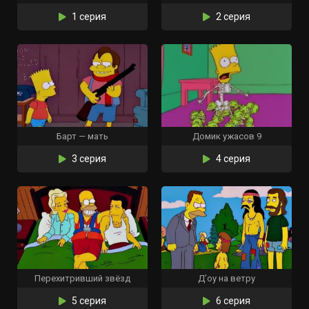
1 серия
2 серия
Барт — мать
Домик ужасов 9
3 серия
4 серия
Перехитривший звёзд
Д’оу на ветру
5 серия
6 серия