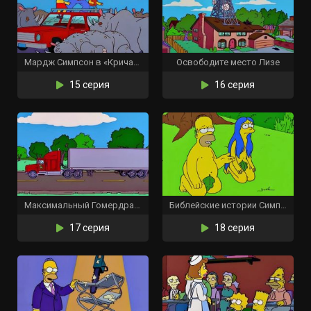
Мардж Симпсон в «Кричащих жёлтых гудках»
Освободите место Лизе
15 серия
16 серия
Максимальный Гомердрайв
Библейские истории Симпсонов
17 серия
18 серия