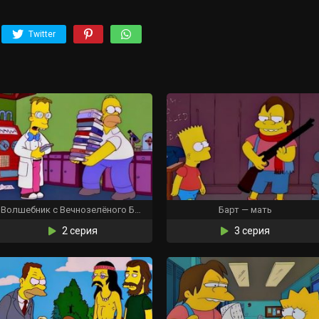
Twitter
Волшебник с Вечнозелёного Бульвара
Барт — мать
2 серия
3 серия