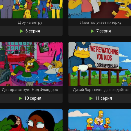
Д’оу на ветру
Лиза получает пятёрку
6 серия
7 серия
Да здравствует Нед Фландерс
Дикий Барт никогда не сдаётся
10 серия
11 серия