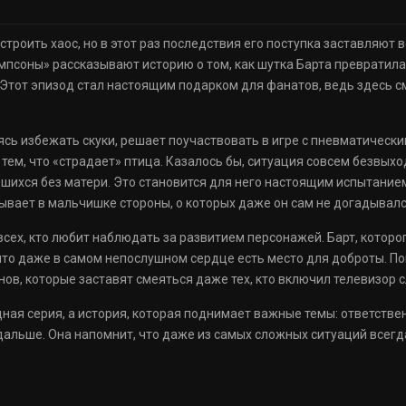
строить хаос, но в этот раз последствия его поступка заставляют 
импсоны» рассказывают историю о том, как шутка Барта превратил
 Этот эпизод стал настоящим подарком для фанатов, ведь здесь с
таясь избежать скуки, решает поучаствовать в игре с пневматическ
 тем, что «страдает» птица. Казалось бы, ситуация совсем безвыхо
авшихся без матери. Это становится для него настоящим испытанием
рывает в мальчишке стороны, о которых даже он сам не догадывалс
сех, кто любит наблюдать за развитием персонажей. Барт, которо
что даже в самом непослушном сердце есть место для доброты. П
в, которые заставят смеяться даже тех, кто включил телевизор с
дная серия, а история, которая поднимает важные темы: ответстве
дальше. Она напомнит, что даже из самых сложных ситуаций всегд