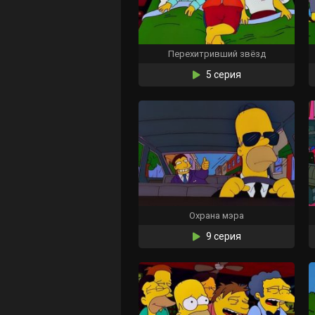
Перехитривший звёзд
5 серия
Охрана мэра
9 серия