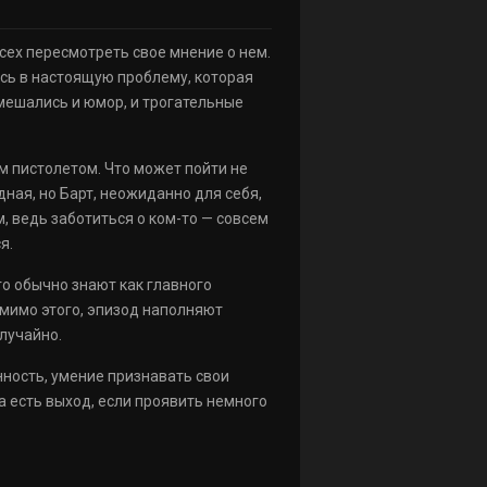
всех пересмотреть свое мнение о нем.
ась в настоящую проблему, которая
мешались и юмор, и трогательные
им пистолетом. Что может пойти не
дная, но Барт, неожиданно для себя,
, ведь заботиться о ком-то — совсем
я.
го обычно знают как главного
омимо этого, эпизод наполняют
лучайно.
нность, умение признавать свои
а есть выход, если проявить немного