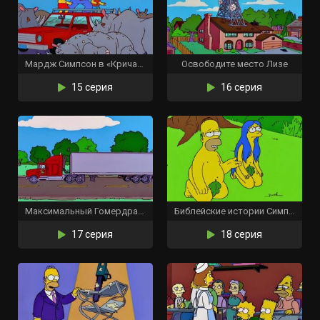
Мардж Симпсон в «Кричащих жёлтых гудках»
Освободите место Лизе
15 серия
16 серия
Максимальный Гомердрайв
Библейские истории Симпсонов
17 серия
18 серия