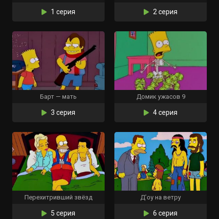
1 серия
2 серия
Барт — мать
Домик ужасов 9
3 серия
4 серия
Перехитривший звёзд
Д’оу на ветру
5 серия
6 серия