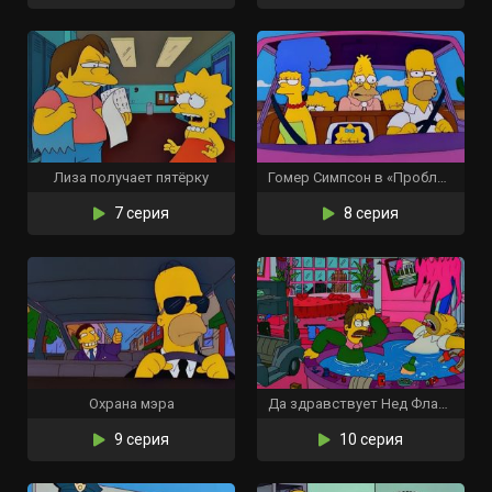
Лиза получает пятёрку
Гомер Симпсон в «Проблеме с почкой»
7 серия
8 серия
Охрана мэра
Да здравствует Нед Фландерс
9 серия
10 серия