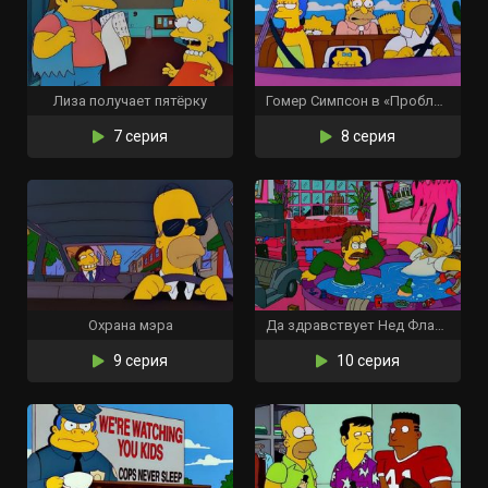
Лиза получает пятёрку
Гомер Симпсон в «Проблеме с почкой»
7 серия
8 серия
Охрана мэра
Да здравствует Нед Фландерс
9 серия
10 серия