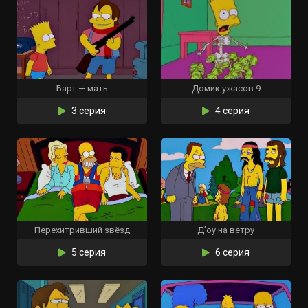
Барт — мать
Домик ужасов 9
3 серия
4 серия
Перехитривший звёзд
Д’оу на ветру
5 серия
6 серия