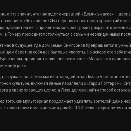
н, а это значит, что нас ждет очередной «Домик ужасов» — двена
азванием «Hex and the City» переносит нас в мир проклятий и маги
акладывает на него проклятие, которое грозит разрушить жизнь в
м, а Гомеру приходится столкнуться с самыми неожиданными посл
рет нас в будущее, где дом семьи Симпсонов превращается в умны
й дом берёт на себя все бытовые хлопоты. Но вскоре его заботли
Броснаном, проявляет излишнее внимание к Мардж, что приводит 
ческой угрозы.
s», погружает нас в мир магии и чародейства. Лиза и Барт становя
рной культуре, включая явные параллели с «Гарри Поттером». Сит
рта в своих зловещих целях, а Лиза должна найти способ останови
ер того, как мультсериал продолжает удивлять зрителей даже чер
 с характером и магических дуэлей – 13-й сезон открывается на 