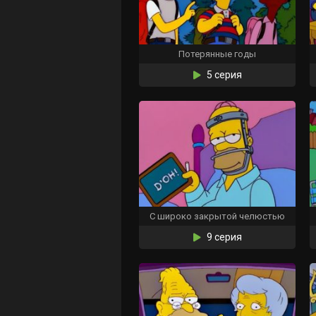
Потерянные годы
5 серия
С широко закрытой челюстью
9 серия