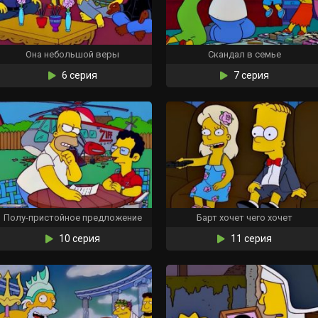
Она небольшой веры
Скандал в семье
6 серия
7 серия
Полу-пристойное предложение
Барт хочет чего хочет
10 серия
11 серия