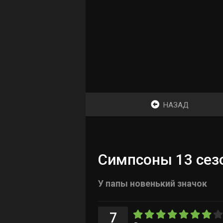
НАЗАД
Симпсоны 13 сезо
У папы новенький значок
7