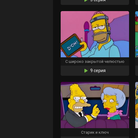
С широко закрытой челюстью
9 серия
Старик и ключ