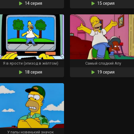
14 серия
15 серия
Я в ярости (эпизод в жёлтом)
Самый сладкий Апу
18 серия
19 серия
У папы новенький значок