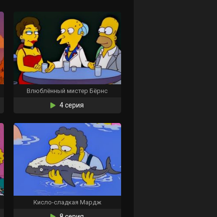
Влюблённый мистер Бёрнс
4 серия
Кисло-сладкая Мардж
8 серия