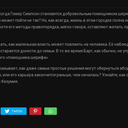
, когда Гомер Симпсон становится добровольным помощником шери
 может пойти не так? Но, как всегда, жизнь в этом городке полна
хотя его методы правопорядка, мягко говоря, оставляют желать лу
ть, как маленькая власть может повлиять на человека. Её наблю
арается донести до семьи. В то же время Барт, как обычно, не у
ого «помощника шерифа».
казывает, как даже самые простые решения могут обернуться абсур
к, или его карьера закончится раньше, чем началась? Узнайте, как
 безумия.
Twitter