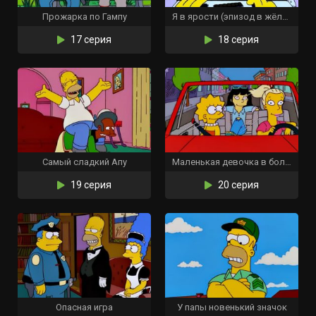
Прожарка по Гампу
Я в ярости (эпизод в жёлтом)
17 серия
18 серия
Самый сладкий Апу
Маленькая девочка в большой десятке
19 серия
20 серия
Опасная игра
У папы новенький значок