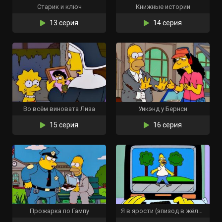
Старик и ключ
Книжные истории
13 серия
14 серия
Во всём виновата Лиза
Уикэнд у Бернси
15 серия
16 серия
Прожарка по Гампу
Я в ярости (эпизод в жёлтом)