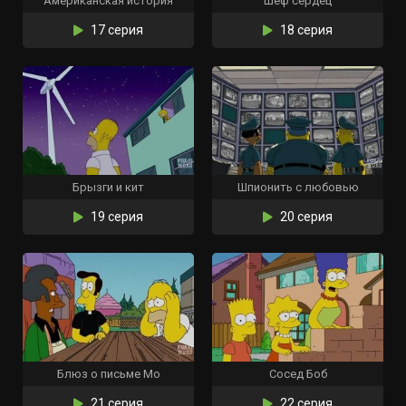
Американская история
Шеф сердец
17 серия
18 серия
Брызги и кит
Шпионить с любовью
19 серия
20 серия
Блюз о письме Мо
Сосед Боб
21 серия
22 серия