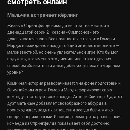
смотреть онлайн
Мальчик встречает кёрлинг
Жизнь в Спрингфилде никогда не стоит на месте, и в
двенадцатой серии 21 сезона «Симпсонов» это
доказывается снова. Все начинается с того, что Гомер и
Мардж неожиданно находят общий интерес в кёрлинге —
малоизвестной, но очень увлекательной игре. Кто бы мог
подумать, что именно эта дисциплина станет для них
способом сблизиться и даже добиться успеха на мировом
уровне?
Комичная история разворачивается на фоне подготовки к
Олимпийским играм. Гомер и Мардж формируют свою
команду, в которую также входят Агнес и Скиннер. Да, этот
дуэт мать-сын добавляет своеобразного абсурда в
происходящее, ведь их отношения всегда были, мягко
говоря, напряженными. И все же, несмотря на разногласия,
команда из Спрингфилда показывает себя достойно,